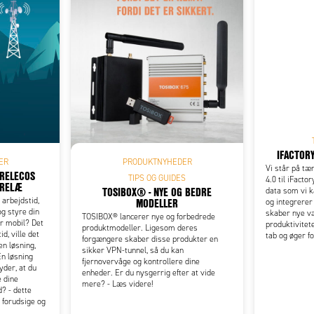
Add as new cart row
 to existing cart row
IFACTORY
ER
PRODUKTNYHEDER
Vi står på tær
TRELECOS
TIPS OG GUIDES
4.0 til iFacto
SRELÆ
TOSIBOX® - NYE OG BEDRE
data som vi 
MODELLER
 arbejdstid,
og integrerer
g styre din
skaber nye væ
TOSIBOX® lancerer nye og forbedrede
er mobil? Det
produktivitet
produktmodeller. Ligesom deres
d, ville det
tab og øger f
forgængere skaber disse produkter en
en løsning,
sikker VPN-tunnel, så du kan
 En løsning
fjernovervåge og kontrollere dine
yder, at du
enheder. Er du nysgerrig efter at vide
e dine
mere? - Læs videre!
? - dette
 forudsige og