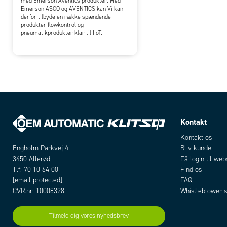
med Emerson Aventics produkter. Med
Emerson ASCO og AVENTICS kan Vi kan
derfor tilbyde en række spændende
produkter flowkontrol og
pneumatikprodukter klar til IIoT.
Kontakt
Kontakt os
Bliv kunde
Engholm Parkvej 4
Få login til we
3450 Allerød
Find os
Tlf: 70 10 64 00
FAQ
[email protected]
Whistleblower-s
CVR.nr: 10008328
Tilmeld dig vores nyhedsbrev