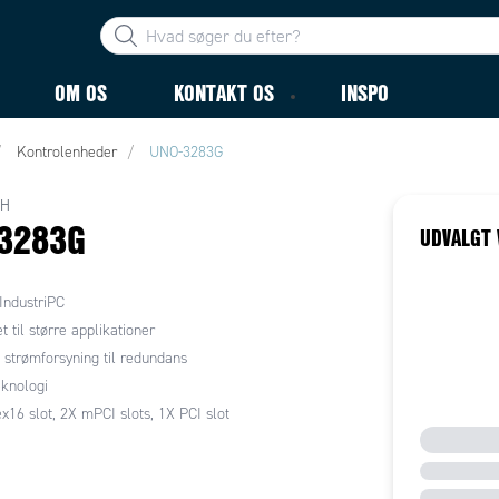
OM OS
KONTAKT OS
INSPO
Kontrolenheder
UNO-3283G
CH
3283G
UDVALGT 
 IndustriPC
t til større applikationer
 strømforsyning til redundans
eknologi
x16 slot, 2X mPCI slots, 1X PCI slot