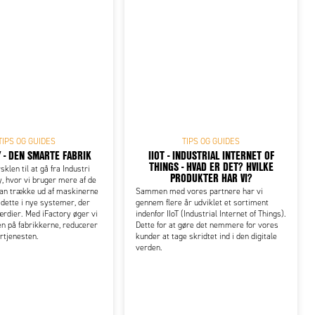
TIPS OG GUIDES
TIPS OG GUIDES
 - DEN SMARTE FABRIK
IIOT - INDUSTRIAL INTERNET OF
THINGS - HVAD ER DET? HVILKE
sklen til at gå fra Industri
PRODUKTER HAR VI?
ry, hvor vi bruger mere af de
kan trække ud af maskinerne
Sammen med vores partnere har vi
 dette i nye systemer, der
gennem flere år udviklet et sortiment
rdier. Med iFactory øger vi
indenfor IIoT (Industrial Internet of Things).
en på fabrikkerne, reducerer
Dette for at gøre det nemmere for vores
ortjenesten.
kunder at tage skridtet ind i den digitale
verden.