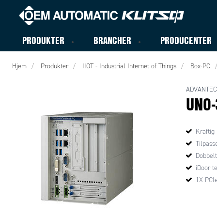
PRODUKTER
BRANCHER
PRODUCENTER
Hjem
Produkter
IIOT - Industrial Internet of Things
Box-PC
ADVANTE
UNO-
Kraftig
Tilpasse
Dobbelt
iDoor t
1X PCIe