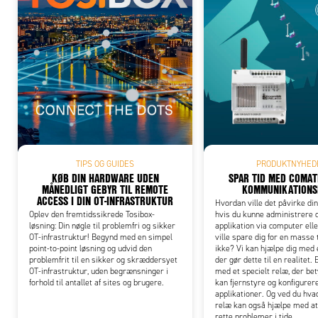
Add
PRODUKTNYHED
TIPS OG GUIDES
SPAR TID MED COMA
KØB DIN HARDWARE UDEN
KOMMUNIKATION
MÅNEDLIGT GEBYR TIL REMOTE
ACCESS I DIN OT-INFRASTRUKTUR
Hvordan ville det påvirke din
hvis du kunne administrere o
Oplev den fremtidssikrede Tosibox-
applikation via computer ell
løsning: Din nøgle til problemfri og sikker
ville spare dig for en masse ti
OT-infrastruktur! Begynd med en simpel
ikke? Vi kan hjælpe dig med 
point-to-point løsning og udvid den
der gør dette til en realitet.
problemfrit til en sikker og skræddersyet
med et specielt relæ, der bet
OT-infrastruktur, uden begrænsninger i
kan fjernstyre og konfigurer
forhold til antallet af sites og brugere.
applikationer. Og ved du hvad
relæ kan også hjælpe med at
rette problemer i tide.