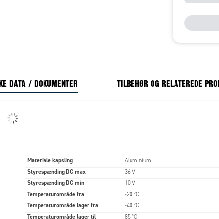
KE DATA / DOKUMENTER
TILBEHØR OG RELATEREDE PR
Materiale kapsling
Aluminium
Styrespænding DC max
36 V
Styrespænding DC min
10 V
Temperaturområde fra
-20 °C
Temperaturområde lager fra
-40 °C
Temperaturområde lager til
85 °C