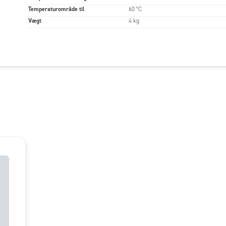
Temperaturområde til
60 °C
Vægt
4 kg