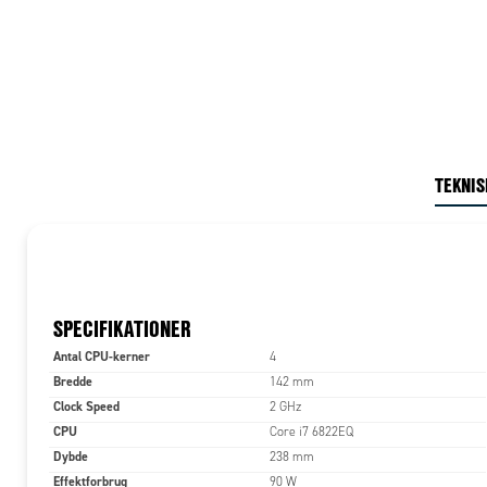
TEKNIS
SPECIFIKATIONER
Antal CPU-kerner
4
Bredde
142 mm
Clock Speed
2 GHz
CPU
Core i7 6822EQ
Dybde
238 mm
Effektforbrug
90 W