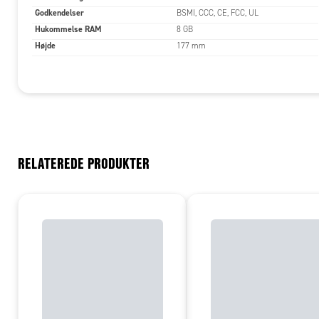
Godkendelser
BSMI, CCC, CE, FCC, UL
Hukommelse RAM
8 GB
Højde
177 mm
RELATEREDE PRODUKTER