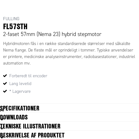
FULLING
FL57STH
2-faset 57mm (Nema 23) hybrid stepmotor
Hybridmotoren fås i en række standardiserede størrelser med såkaldte
Nema flange. De fleste mål er oprindeligt i tommer. Typiske anvendelser
er printere, medicinske analyseinstrumenter, radiobasestationer, industriel
automation mv.
Forberedt til encoder
Lang levetid
* Lagervare
SPECIFIKATIONER
DOWNLOADS
Front size
57x57
TEKNISKE ILLUSTRATIONER
Holding torque
0,5393
BESKRIVELSE AF PRODUKTET
Induktans
1,4 mH