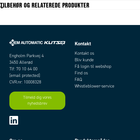
TILBEHØR OG RELATEREDE PRODUKTER
Længde
41 mm
Modstand
0,7 Ω
Moment of inertia
120 g.cm²
Phase current
2,8 A
Step angle
1,8 °
Vægt
0,45 kg
Kontakt
Artikler
Kontakt os
Engholm Parkvej 4
Bliv kunde
3450 Allerød
Få login til webshop
Tlf: 70 10 64 00
Find os
[email protected]
FAQ
CVR.nr: 10008328
Whistleblower-service
Tilmeld dig vores
nyhedsbrev
Add as new cart row
Add to existing cart row