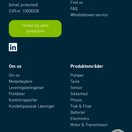
Temperaturområde til
93 °C
Find os
[email protected]
FAQ
Tryk
13,8 bar
CVR.nr: 10008328
Whistleblower-service
Trykområde max
13,8 bar
Ventil type
Nålventil 7 varvig alt 16 varvig
Tilmeld dig vores
nyhedsbrev
Add as new cart row
Add to existing cart row
Om os
Produktområder
Om os
Pumper
Medarbejdere
Tavle
Leveringsbetingelser
Sensor
Politikker
Sikkerhed
Kontrolrapporter
Proces
Kundetilpassede Løsninger
Tryk & Flow
Batterier
Electronics
Motor & Transmission