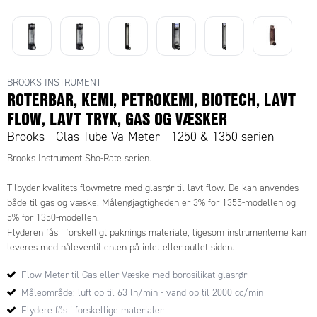
BROOKS INSTRUMENT
ROTERBAR, KEMI, PETROKEMI, BIOTECH, LAVT
FLOW, LAVT TRYK, GAS OG VÆSKER
Brooks - Glas Tube Va-Meter - 1250 & 1350 serien
Brooks Instrument Sho-Rate serien.
Tilbyder kvalitets flowmetre med glasrør til lavt flow. De kan anvendes
både til gas og væske. Målenøjagtigheden er 3% for 1355-modellen og
5% for 1350-modellen.
Flyderen fås i forskelligt paknings materiale, ligesom instrumenterne kan
leveres med nåleventil enten på inlet eller outlet siden.
Flowmeterene fås i 2 forskellige størrelser hhv. 65mm eller 150mm
Flow Meter til Gas eller Væske med borosilikat glasrør
Denne serie af flowmetre kan med fordel anvendes i pharmaceutisk
Måleområde: luft op til 63 ln/min - vand op til 2000 cc/min
industri, forskning og til kemisk produktion eller
Flydere fås i forskellige materialer