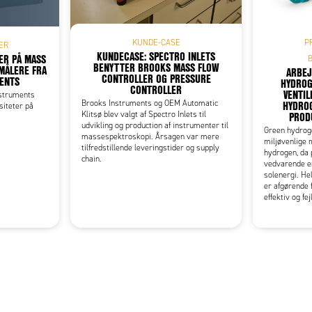
KUNDE-CASE
P
ER
KUNDECASE: SPECTRO INLETS
TER PÅ MASS
BENYTTER BROOKS MASS FLOW
MÅLERE FRA
ARBEJ
CONTROLLER OG PRESSURE
ENTS
HYDROG
CONTROLLER
VENTIL
struments
HYDRO
Brooks Instruments og OEM Automatic
rsiteter på
PROD
Klitsø blev valgt af Spectro Inlets til
udvikling og production af instrumenter til
Green hydrog
massespektroskopi. Årsagen var mere
miljøvenlige 
tilfredstillende leveringstider og supply
hydrogen, da 
chain.
vedvarende en
solenergi. Hel
er afgørende 
effektiv og fej