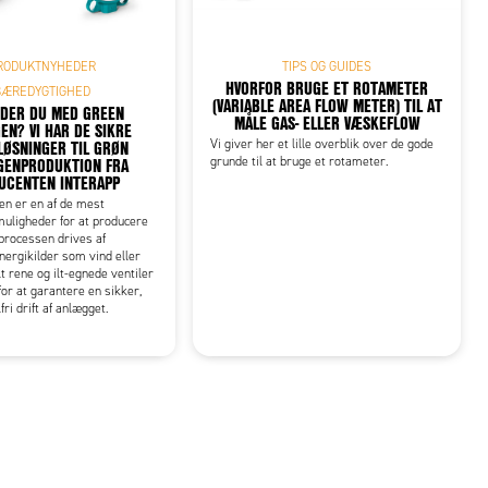
RODUKTNYHEDER
TIPS OG GUIDES
HVORFOR BRUGE ET ROTAMETER
BÆREDYGTIGHED
(VARIABLE AREA FLOW METER) TIL AT
DER DU MED GREEN
MÅLE GAS- ELLER VÆSKEFLOW
EN? VI HAR DE SIKRE
LØSNINGER TIL GRØN
Vi giver her et lille overblik over de gode
GENPRODUKTION FRA
grunde til at bruge et rotameter.
UCENTEN INTERAPP
en er en af de mest
muligheder for at producere
processen drives af
ergikilder som vind eller
t rene og ilt-egnede ventiler
for at garantere en sikker,
lfri drift af anlægget.