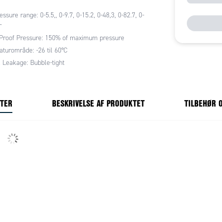
essure range: 0-5.5,, 0-9.7, 0-15.2, 0-48,3, 0-82.7, 0-
r
ner
table equipment
Proof Pressure: 150% of maximum pressure
 equipment
turområde: -26 til 60°C
l Leakage: Bubble-tight
svenlig og kompakt
ble piston sensor design
 flow kapacitet
NTER
BESKRIVELSE AF PRODUKTET
TILBEHØR 
temperatur version op til 96°C
e pressure differential between crack and reseat
le-tight shutoff ved tryk reseat
 kontrollerbare tryk ranges