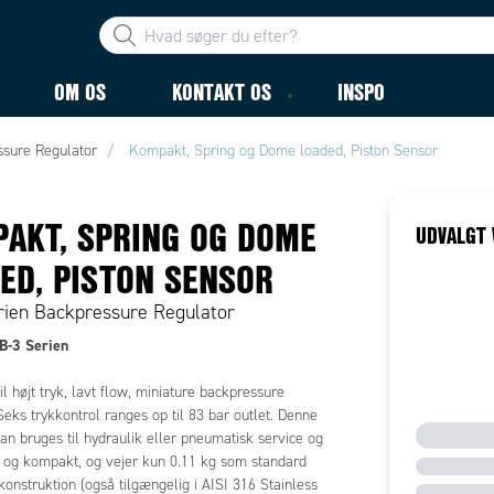
OM OS
KONTAKT OS
INSPO
sure Regulator
Kompakt, Spring og Dome loaded, Piston Sensor
AKT, SPRING OG DOME
UDVALGT 
ED, PISTON SENSOR
rien Backpressure Regulator
-3 Serien
il højt tryk, lavt flow, miniature backpressure
Seks trykkontrol ranges op til 83 bar outlet. Denne
an bruges til hydraulik eller pneumatisk service og
le og kompakt, og vejer kun 0.11 kg som standard
onstruktion (også tilgængelig i AISI 316 Stainless