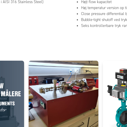
i AISI 316 Stainless Steel)
Højt flow kapacitet
Høj temperatur version op ti
Close pressure differential
Bubble-tight shutoff ved try
Seks kontrollerbare tryk ra
Add as new cart row
 to existing cart row