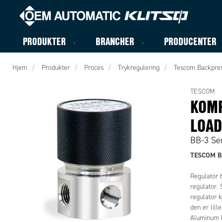
PRODUKTER
BRANCHER
PRODUCENTER
Hjem
Produkter
Proces
Trykregulering
Tescom Backpres
TESCOM
KOMP
LOAD
BB-3 Se
TESCOM BB
Regulator t
regulator. 
regulator k
den er lil
Aluminum k