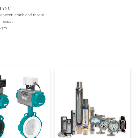
l 96°C
 between crack and reseat
k reseat
nges