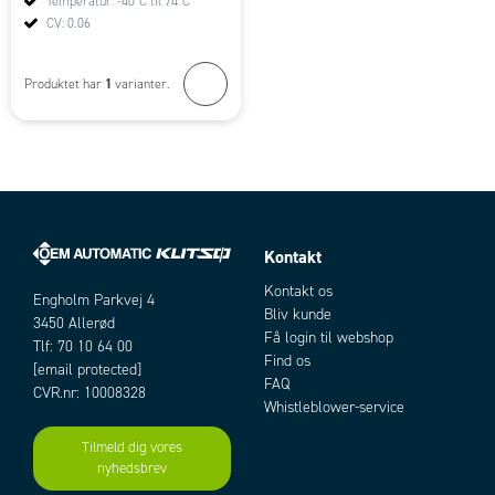
Temperatur: -40°C til 74°C
CV: 0.06
1
Produktet har
varianter.
Kontakt
Kontakt os
Engholm Parkvej 4
Bliv kunde
3450 Allerød
Få login til webshop
Tlf: 70 10 64 00
Find os
[email protected]
FAQ
CVR.nr: 10008328
Whistleblower-service
Tilmeld dig vores
nyhedsbrev