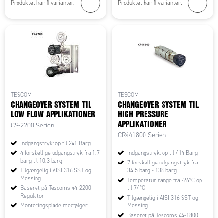
1
1
Produktet har
varianter.
Produktet har
varianter.
TESCOM
TESCOM
CHANGEOVER SYSTEM TIL
CHANGEOVER SYSTEM TIL
LOW FLOW APPLIKATIONER
HIGH PRESSURE
APPLIKATIONER
CS-2200 Serien
CR441800 Serien
Indgangstryk: op til 241 Barg
4 forskellige udgangstryk fra 1.7
Indgangstryk: op til 414 Barg
barg til 10.3 barg
7 forskellige udgangstryk fra
Tilgængelig i AISI 316 SST og
34.5 barg - 138 barg
Messing
Temperatur range fra -26°C op
Baseret på Tescoms 44-2200
til 74°C
Regulator
Tilgængelig i AISI 316 SST og
Monteringsplade medfølger
Messing
Baseret på Tescoms 44-1800