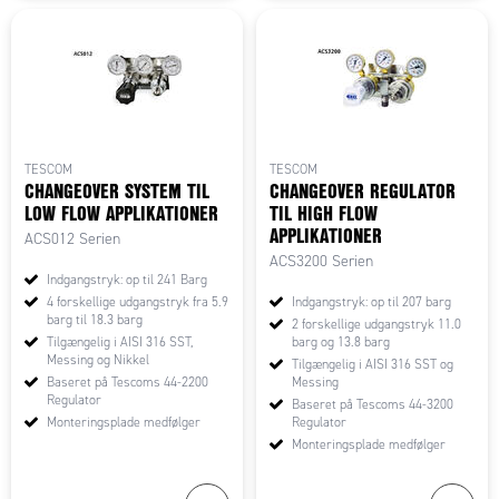
TESCOM
TESCOM
CHANGEOVER SYSTEM TIL
CHANGEOVER REGULATOR
LOW FLOW APPLIKATIONER
TIL HIGH FLOW
APPLIKATIONER
ACS012 Serien
ACS3200 Serien
Indgangstryk: op til 241 Barg
4 forskellige udgangstryk fra 5.9
Indgangstryk: op til 207 barg
barg til 18.3 barg
2 forskellige udgangstryk 11.0
Tilgængelig i AISI 316 SST,
barg og 13.8 barg
Messing og Nikkel
Tilgængelig i AISI 316 SST og
Baseret på Tescoms 44-2200
Messing
Regulator
Baseret på Tescoms 44-3200
Monteringsplade medfølger
Regulator
Monteringsplade medfølger