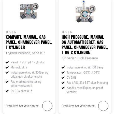
TESCOM
TESCOM
KOMPAKT, MANUAL, GAS
HIGH PRESSURE, MANUAL
PANEL, CHANGEOVER PANEL,
OG AUTOMATISERET, GAS
1 CYLINDER
PANEL, CHANGEOVER PANEL,
1 OG 2 CYLINDRE
Trykreducerende, serie KP
KP Serien High Pressure
Panel til skift på 1 cylinder
Manuelt skift
Indgangstryk op til 150 Barg
Indgangstryk op til 300bar og
Temperatur: -20°C til 70°C
udgangstryk efter ønske
CV 0.06
Fås med manometer og
Fås i AISI 316 SST eller Messing
sikkerhedsventil
Kan fås med Explosion proof
Cv 0,06 eller 0,15
ventiler
2
2
Produktet har
varianter.
Produktet har
varianter.