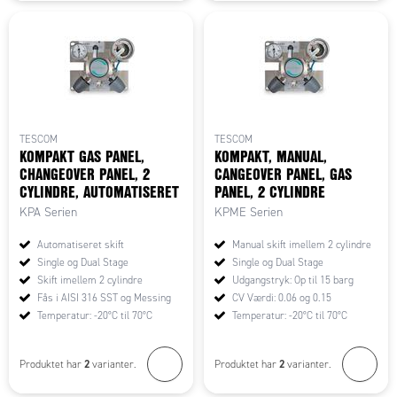
TESCOM
TESCOM
KOMPAKT GAS PANEL,
KOMPAKT, MANUAL,
CHANGEOVER PANEL, 2
CANGEOVER PANEL, GAS
CYLINDRE, AUTOMATISERET
PANEL, 2 CYLINDRE
KPA Serien
KPME Serien
Automatiseret skift
Manual skift imellem 2 cylindre
Single og Dual Stage
Single og Dual Stage
Skift imellem 2 cylindre
Udgangstryk: Op til 15 barg
Fås i AISI 316 SST og Messing
CV Værdi: 0.06 og 0.15
Temperatur: -20°C til 70°C
Temperatur: -20°C til 70°C
2
2
Produktet har
varianter.
Produktet har
varianter.