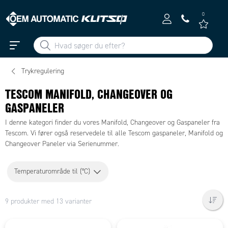
0
Trykregulering
TESCOM MANIFOLD, CHANGEOVER OG
GASPANELER
I denne kategori finder du vores Manifold, Changeover og Gaspaneler fra
Tescom. Vi fører også reservedele til alle Tescom gaspaneler, Manifold og
Changeover Paneler via Serienummer.
Temperaturområde til (°C)
9 produkter med 13 varianter