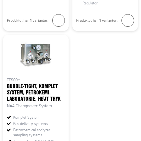
Regulator
1
1
Produktet har
varianter.
Produktet har
varianter.
TESCOM
BUBBLE-TIGHT, KOMPLET
SYSTEM, PETROKEMI,
LABORATORIE, HØJT TRYK
NA4 Changeover System
Komplet System
Gas delivery systems
Petrochemical analyzer
sampling systems