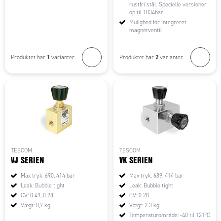
rustfri stål. Specielle versioner
op til 1034bar
Mulighed for integreret
magnetventil
1
2
Produktet har
varianter.
Produktet har
varianter.
TESCOM
TESCOM
VJ SERIEN
VK SERIEN
Max tryk: 690, 414 bar
Max tryk: 689, 414 bar
Leak: Bubble tight
Leak: Bubble tight
CV: 0.49, 0.28
CV: 0.28
Vægt: 0,7 kg
Vægt: 2.3 kg
Temperaturområde: -40 til 121°C