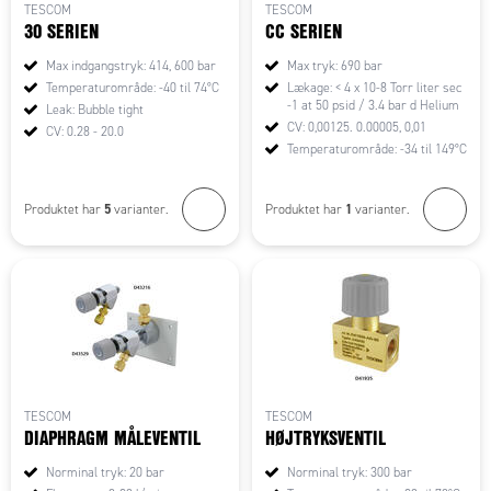
TESCOM
TESCOM
30 SERIEN
CC SERIEN
Max indgangstryk: 414, 600 bar
Max tryk: 690 bar
Temperaturområde: -40 til 74°C
Lækage: < 4 x 10-8 Torr liter sec
-1 at 50 psid / 3.4 bar d Helium
Leak: Bubble tight
CV: 0,00125. 0.00005, 0,01
CV: 0.28 - 20.0
Temperaturområde: -34 til 149°C
5
1
Produktet har
varianter.
Produktet har
varianter.
TESCOM
TESCOM
DIAPHRAGM MÅLEVENTIL
HØJTRYKSVENTIL
Norminal tryk: 20 bar
Norminal tryk: 300 bar