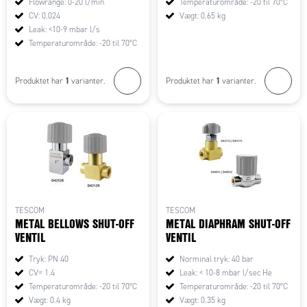
Flowrange: 0-20 l/min
Temperaturområde: -20 til 70°C
CV: 0.024
Vægt: 0.65 kg
Leak: <10-9 mbar l/s
Temperaturområde: -20 til 70°C
1
1
Produktet har
varianter.
Produktet har
varianter.
TESCOM
TESCOM
METAL BELLOWS SHUT-OFF
METAL DIAPHRAM SHUT-OFF
VENTIL
VENTIL
Tryk: PN 40
Norminal tryk: 40 bar
CV= 1.4
Leak: < 10-8 mbar l/sec He
Temperaturområde: -20 til 70°C
Temperaturområde: -20 til 70°C
Vægt: 0.4 kg
Vægt: 0.35 kg