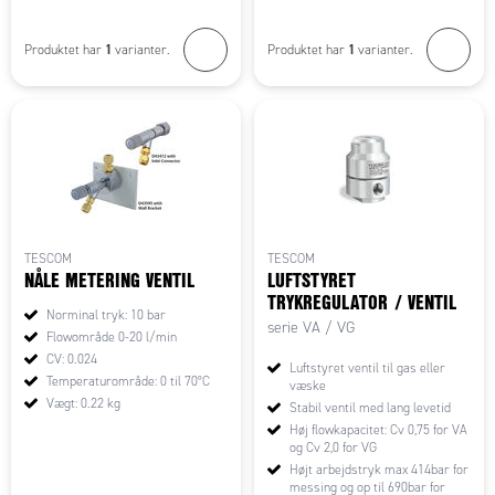
1
1
Produktet har
varianter.
Produktet har
varianter.
TESCOM
TESCOM
NÅLE METERING VENTIL
LUFTSTYRET
TRYKREGULATOR / VENTIL
Norminal tryk: 10 bar
serie VA / VG
Flowområde 0-20 l/min
CV: 0.024
Luftstyret ventil til gas eller
Temperaturområde: 0 til 70°C
væske
Vægt: 0.22 kg
Stabil ventil med lang levetid
Høj flowkapacitet: Cv 0,75 for VA
og Cv 2,0 for VG
Højt arbejdstryk max 414bar for
messing og op til 690bar for