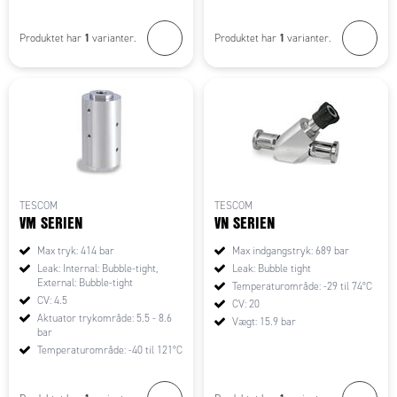
1
1
Produktet har
varianter.
Produktet har
varianter.
TESCOM
TESCOM
VM SERIEN
VN SERIEN
Max tryk: 414 bar
Max indgangstryk: 689 bar
Leak: Internal: Bubble-tight,
Leak: Bubble tight
External: Bubble-tight
Temperaturområde: -29 til 74°C
CV: 4.5
CV: 20
Aktuator trykområde: 5.5 - 8.6
Vægt: 15.9 bar
bar
Temperaturområde: -40 til 121°C