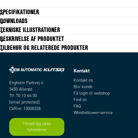
To eller 4 1/4" NPTF eller SAE porte som standard
SPECIFIKATIONER
Minimal soft goods
Non-venting
DOWNLOADS
Tilgængelige i two-stage og cartridge versioner
TEKNISKE ILLUSTRATIONER
Tilgængelig i AISI 316 rustfri stål konstruktion
BESKRIVELSE AF PRODUKTET
TILBEHØR OG RELATEREDE PRODUKTER
Kontakt
Kontakt os
Engholm Parkvej 4
Bliv kunde
3450 Allerød
Få login til webshop
Tlf: 70 10 64 00
Find os
[email protected]
FAQ
CVR.nr: 10008328
Whistleblower-service
Tilmeld dig vores
nyhedsbrev