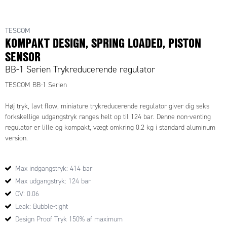
TESCOM
KOMPAKT DESIGN, SPRING LOADED, PISTON
SENSOR
BB-1 Serien Trykreducerende regulator
TESCOM BB-1 Serien
Høj tryk, lavt flow, miniature trykreducerende regulator giver dig seks
forkskellige udgangstryk ranges helt op til 124 bar. Denne non-venting
regulator er lille og kompakt, vægt omkring 0.2 kg i standard aluminum
version.
Applikationer
Max indgangstryk: 414 bar
Portable equipment
OEM equipment
Max udgangstryk: 124 bar
CV: 0.06
Fordele
Leak: Bubble-tight
Durable piston-sensor design
Design Proof Tryk 150% af maximum
Flere forskellige justerbar udgangstryk