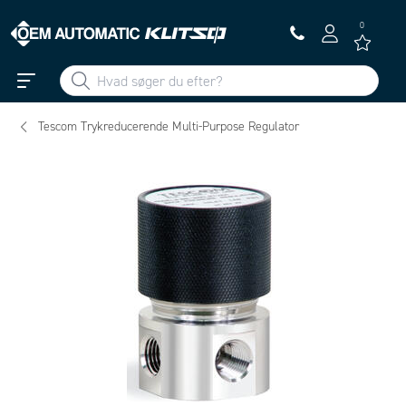
0
Tescom Trykreducerende Multi-Purpose Regulator