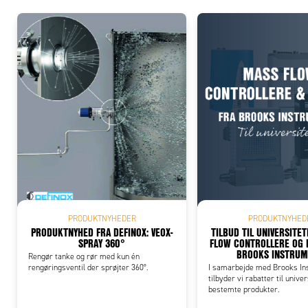
Add
PRODUKTNYHEDER
PRODUKTNYHED
PRODUKTNYHED FRA DEFINOX: VEOX-
TILBUD TIL UNIVERSITE
SPRAY 360°
FLOW CONTROLLERE OG 
BROOKS INSTRUM
Rengør tanke og rør med kun én
rengøringsventil der sprøjter 360°.
I samarbejde med Brooks In
tilbyder vi rabatter til unive
bestemte produkter.