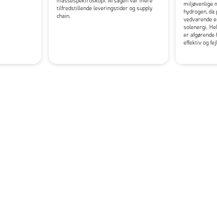
massespektroskopi. Årsagen var mere
miljøvenlige 
tilfredstillende leveringstider og supply
hydrogen, da 
chain.
vedvarende en
solenergi. Hel
er afgørende 
effektiv og fej