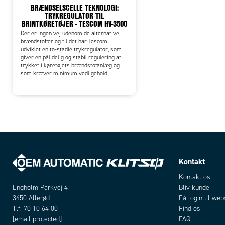
BRÆNDSELSCELLE TEKNOLOGI:
TRYKREGULATOR TIL
BRINTKØRETØJER - TESCOM HV-3500
Der er ingen vej udenom de alternative
brændstoffer og til det har Tescom
udviklet en to-stadie trykregulator, som
giver en pålidelig og stabil regulering af
trykket i køretøjets brændstofanlæg og
som kræver minimum vedligehold.
Kontakt
Kontakt os
Bliv kunde
Engholm Parkvej 4
Få login til we
3450 Allerød
Find os
Tlf: 70 10 64 00
FAQ
[email protected]