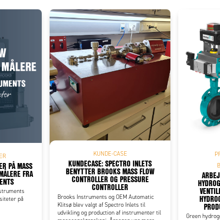
Add as new cart row
 to existing cart row
KUNDE-CASE
P
ER
KUNDECASE: SPECTRO INLETS
TER PÅ MASS
BENYTTER BROOKS MASS FLOW
MÅLERE FRA
ARBEJ
CONTROLLER OG PRESSURE
ENTS
HYDROG
CONTROLLER
VENTIL
struments
HYDRO
Brooks Instruments og OEM Automatic
rsiteter på
PROD
Klitsø blev valgt af Spectro Inlets til
udvikling og production af instrumenter til
Green hydrog