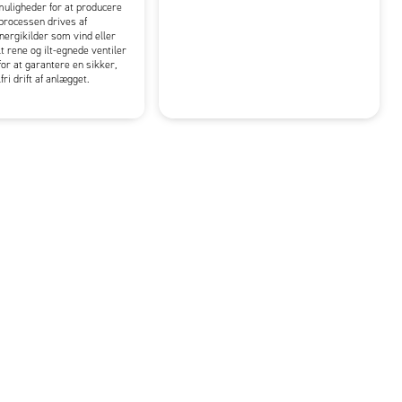
muligheder for at producere
processen drives af
ergikilder som vind eller
t rene og ilt-egnede ventiler
for at garantere en sikker,
lfri drift af anlægget.