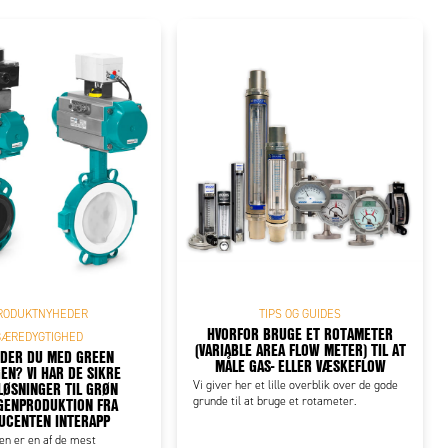
RODUKTNYHEDER
TIPS OG GUIDES
HVORFOR BRUGE ET ROTAMETER
BÆREDYGTIGHED
(VARIABLE AREA FLOW METER) TIL AT
DER DU MED GREEN
MÅLE GAS- ELLER VÆSKEFLOW
EN? VI HAR DE SIKRE
LØSNINGER TIL GRØN
Vi giver her et lille overblik over de gode
GENPRODUKTION FRA
grunde til at bruge et rotameter.
UCENTEN INTERAPP
en er en af de mest