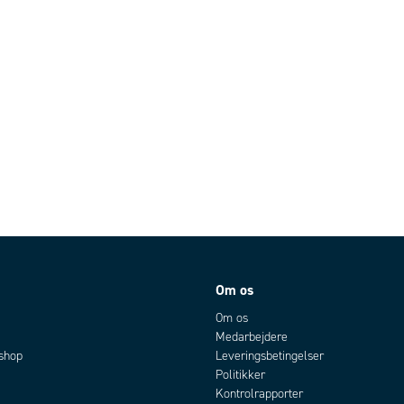
Om os
Om os
Medarbejdere
bshop
Leveringsbetingelser
Politikker
Kontrolrapporter