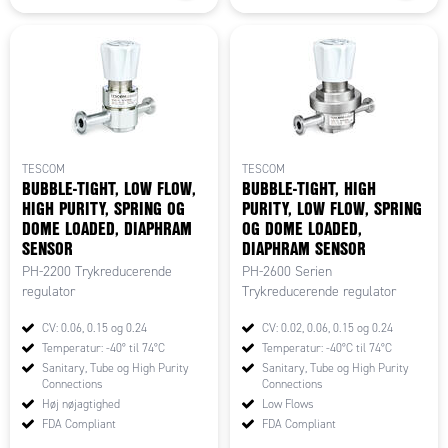
TESCOM
TESCOM
BUBBLE-TIGHT, LOW FLOW,
BUBBLE-TIGHT, HIGH
HIGH PURITY, SPRING OG
PURITY, LOW FLOW, SPRING
DOME LOADED, DIAPHRAM
OG DOME LOADED,
SENSOR
DIAPHRAM SENSOR
PH-2200 Trykreducerende
PH-2600 Serien
regulator
Trykreducerende regulator
CV: 0.06, 0.15 og 0.24
CV: 0.02, 0.06, 0.15 og 0.24
Temperatur: -40° til 74°C
Temperatur: -40°C til 74°C
Sanitary, Tube og High Purity
Sanitary, Tube og High Purity
Connections
Connections
Høj nøjagtighed
Low Flows
FDA Compliant
FDA Compliant