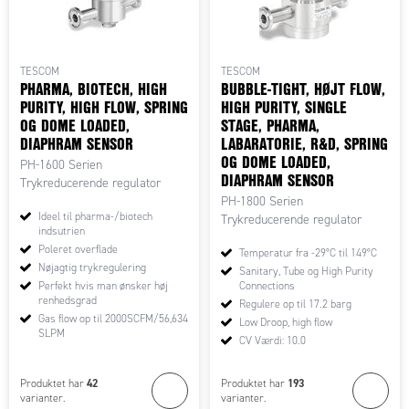
TESCOM
TESCOM
PHARMA, BIOTECH, HIGH
BUBBLE-TIGHT, HØJT FLOW,
PURITY, HIGH FLOW, SPRING
HIGH PURITY, SINGLE
OG DOME LOADED,
STAGE, PHARMA,
DIAPHRAM SENSOR
LABARATORIE, R&D, SPRING
OG DOME LOADED,
PH-1600 Serien
DIAPHRAM SENSOR
Trykreducerende regulator
PH-1800 Serien
Ideel til pharma-/biotech
Trykreducerende regulator
indsutrien
Poleret overflade
Temperatur fra -29°C til 149°C
Nøjagtig trykregulering
Sanitary, Tube og High Purity
Perfekt hvis man ønsker høj
Connections
renhedsgrad
Regulere op til 17.2 barg
Gas flow op til 2000SCFM/56,634
Low Droop, high flow
SLPM
CV Værdi: 10.0
42
193
Produktet har
Produktet har
varianter.
varianter.