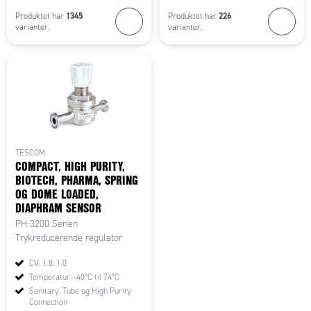
1345
226
Produktet har
Produktet har
varianter.
varianter.
TESCOM
COMPACT, HIGH PURITY,
BIOTECH, PHARMA, SPRING
OG DOME LOADED,
DIAPHRAM SENSOR
PH-3200 Serien
Trykreducerende regulator
CV: 1.8, 1.0
Temperatur: -40°C til 74°C
Sanitary, Tube og High Purity
Connection