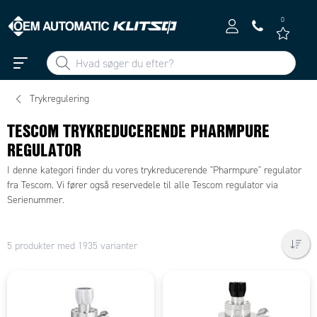
0
Trykregulering
TESCOM TRYKREDUCERENDE PHARMPURE
REGULATOR
I denne kategori finder du vores trykreducerende "Pharmpure" regulator
fra Tescom. Vi fører også reservedele til alle Tescom regulator via
Serienummer.
5 produkter med 1935 varianter