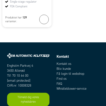
Single-stage regulator
FDA Compliant
129
Produktet har
varianter.
Kontakt
Kontakt os
Engholm Parkvej 4
Bliv kunde
3450 Allerød
Få login til webshop
Tlf: 70 10 64 00
Find os
[email protected]
FAQ
CVR.nr: 10008328
Whistleblower-service
Tilmeld dig vores
nyhedsbrev