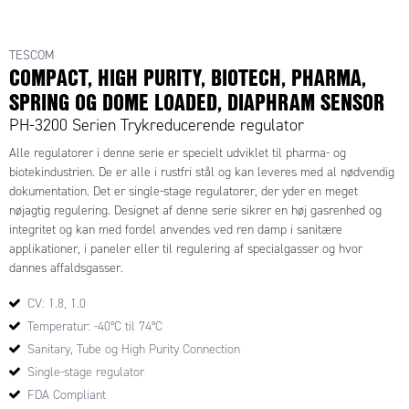
TESCOM
COMPACT, HIGH PURITY, BIOTECH, PHARMA,
SPRING OG DOME LOADED, DIAPHRAM SENSOR
PH-3200 Serien Trykreducerende regulator
Alle regulatorer i denne serie er specielt udviklet til pharma- og
biotekindustrien. De er alle i rustfri stål og kan leveres med al nødvendig
dokumentation. Det er single-stage regulatorer, der yder en meget
nøjagtig regulering. Designet af denne serie sikrer en høj gasrenhed og
integritet og kan med fordel anvendes ved ren damp i sanitære
applikationer, i paneler eller til regulering af specialgasser og hvor
dannes affaldsgasser.
CV: 1.8, 1.0
Temperatur: -40°C til 74°C
Sanitary, Tube og High Purity Connection
Single-stage regulator
FDA Compliant