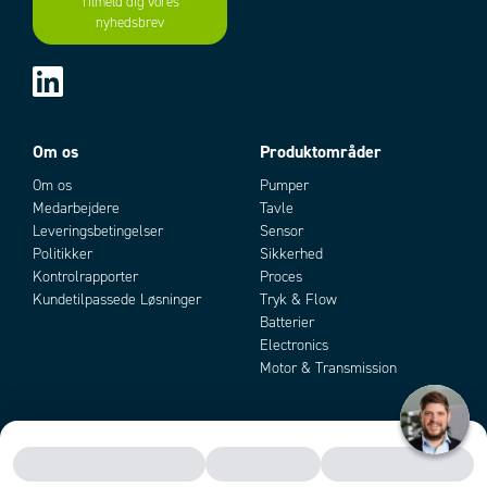
Tilmeld dig vores
nyhedsbrev
Add as new cart row
Add to existing cart row
Om os
Produktområder
Om os
Pumper
Medarbejdere
Tavle
Leveringsbetingelser
Sensor
Politikker
Sikkerhed
Kontrolrapporter
Proces
Kundetilpassede Løsninger
Tryk & Flow
Batterier
Electronics
Motor & Transmission