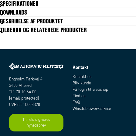
SPECIFIKATIONER
DOWNLOADS
BESKRIVELSE AF PRODUKTET
TILBEHØR OG RELATEREDE PRODUKTER
Kontakt
Artikler
Kontakt os
Engholm Parkvej 4
Bliv kunde
3450 Allerød
Få login til webshop
Tlf: 70 10 64 00
Find os
[email protected]
FAQ
CVR.nr: 10008328
Whistleblower-service
Tilmeld dig vores
nyhedsbrev
Add as new cart row
Add to existing cart row