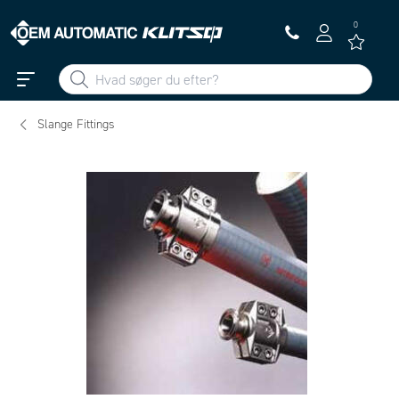
0
Slange Fittings