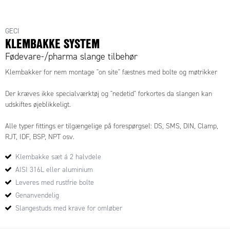
KLEMBAKKE TIL SLANGE
GECI
KLEMBAKKE SYSTEM
Fødevare-/pharma slange tilbehør
Klembakker for nem montage "on site" fæstnes med bolte og møtrikker
Der kræves ikke specialværktøj og "nedetid" forkortes da slangen kan
udskiftes øjeblikkeligt.
Alle typer fittings er tilgængelige på forespørgsel: DS, SMS, DIN, Clamp,
RJT, IDF, BSP, NPT osv.
Klembakke sæt á 2 halvdele
AISI 316L eller aluminium
Leveres med rustfrie bolte
Genanvendelig
Slangestuds med krave for omløber