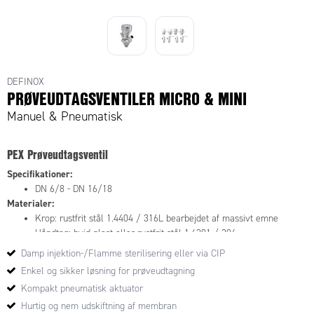
PEX PEAX Micro-
Mini 2018
DEFINOX
PRØVEUDTAGSVENTILER MICRO & MINI
Manuel & Pneumatisk
PEX Prøveudtagsventil
Specifikationer:
DN 6/8 - DN 16/18
Materialer:
Krop: rustfrit stål 1.4404 / 316L bearbejdet af massivt emne
Håndtag: hvid plast eller rustfrit stål 1.4301 / 304
Membran: FKM - WMQ - EPDM - PFA/EPDM(hvid - hård)
Damp injektion-/Flamme sterilisering eller via CIP
Tilslutninger:
Enkel og sikker løsning for prøveudtagning
Clamp - Micro Ø25,4 mm eller Mini Ø33,9 mm
Kompakt pneumatisk aktuator
Betjeningsanordninger:
Hurtig og nem udskiftning af membran
Manuel - PEX - Ergonomisk håndtag