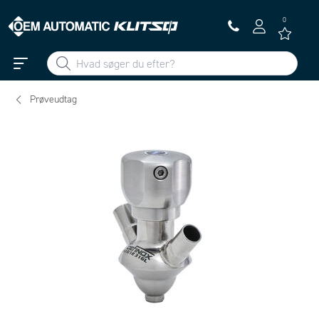
0
Prøveudtag