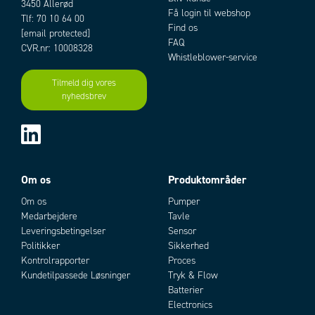
3450 Allerød
Rated voltage AC
800 V
Få login til webshop
Tlf: 70 10 64 00
Rated voltage DC
800 V
Find os
[email protected]
FAQ
Tilslutninger
Botten
CVR.nr: 10008328
Whistleblower-service
Vægt
11760 g
Tilmeld dig vores
nyhedsbrev
Add as new cart row
Add to existing cart row
Om os
Produktområder
Om os
Pumper
Medarbejdere
Tavle
Leveringsbetingelser
Sensor
Politikker
Sikkerhed
Kontrolrapporter
Proces
Kundetilpassede Løsninger
Tryk & Flow
Batterier
Electronics