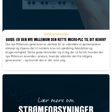
PRODUKTNYHEDER
GUIDE: ER DEN NYE MILLENIUM DEN RETTE MICRO-PLC TIL DIT BEHOV?
Den nye Millenium-generation er udviklet for at videreføre et gennemprøvet
koncept og tilpasse det til nutidens krav om opkobling, fleksibilitet og
brugervenlighed. Denne guide henvender sig til dig, der vil forstå, hvordan den
nye Millenium anvendes i praksis, hvad der adskiller den fra tidligere
generationer – og hvornår den er det rette valg.