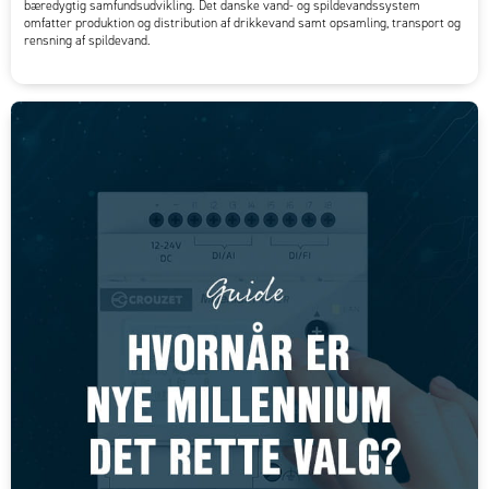
bæredygtig samfundsudvikling. Det danske vand- og spildevandssystem
omfatter produktion og distribution af drikkevand samt opsamling, transport og
rensning af spildevand.