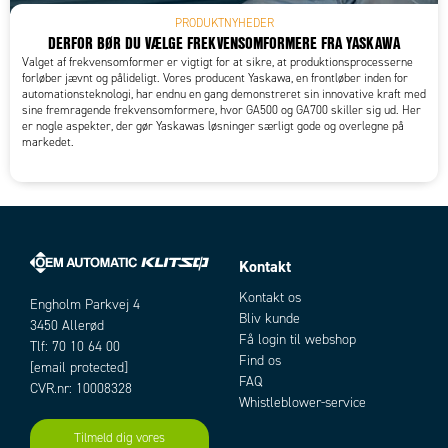
PRODUKTNYHEDER
DERFOR BØR DU VÆLGE FREKVENSOMFORMERE FRA YASKAWA
Valget af frekvensomformer er vigtigt for at sikre, at produktionsprocesserne
forløber jævnt og pålideligt. Vores producent Yaskawa, en frontløber inden for
automationsteknologi, har endnu en gang demonstreret sin innovative kraft med
sine fremragende frekvensomformere, hvor GA500 og GA700 skiller sig ud. Her
er nogle aspekter, der gør Yaskawas løsninger særligt gode og overlegne på
markedet.
Kontakt
Kontakt os
Engholm Parkvej 4
Bliv kunde
3450 Allerød
Få login til webshop
Tlf: 70 10 64 00
Find os
[email protected]
FAQ
CVR.nr: 10008328
Whistleblower-service
Tilmeld dig vores