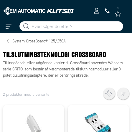
0
System CrossBoard® 125/250A
TILSLUTNINGSTEKNOLOGI CROSSBOARD
Til indgående eller udgående kabler til CrossBoard anvendes Wöhners
serie CRITO, som består af vægmonterede tilslutningsmoduler eller 3-
polet tilslutningsadaptere, der er berøringssikrede.
2 produkter med 5 varianter