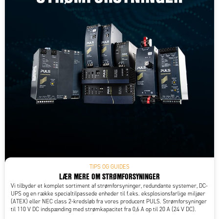
TIPS OG GUIDES
LÆR MERE OM STRØMFORSYNINGER
Vi tilbyder et komplet sortiment af strømforsyninger, redundante systemer, DC-
UPS og en række specialtilpassede enheder til f.eks. eksplosionsfarlige miljøer
(ATEX) eller NEC class 2-kredsløb fra vores producent PULS. Strømforsyninger
til 110 V DC indspænding med strømkapacitet fra 0,6 A op til 20 A (24 V DC).