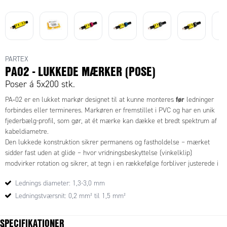
PARTEX
PA02 - LUKKEDE MÆRKER (POSE)
Poser á 5x200 stk.
før
PA‑02 er en lukket markør designet til at kunne monteres
ledninger
forbindes eller termineres. Markøren er fremstillet i PVC og har en unik
fjederbælg-profil, som gør, at ét mærke kan dække et bredt spektrum af
kabeldiametre.
Den lukkede konstruktion sikrer permanens og fastholdelse – mærket
sidder fast uden at glide – hvor vridningsbeskyttelse (vinkelklip)
modvirker rotation og sikrer, at tegn i en rækkefølge forbliver justerede i
forhold til hinanden.
Lednings diameter: 1,3-3,0 mm
Tekniske specifikationer (for PA‑02):
Ledningstværsnit: 0,2 mm² til 1,5 mm²
0,2 mm² til 1,5 mm²
Kabeltværsnit: fra
mellem
1,3 mm og 3,0 mm
Kabeldiameter:
SPECIFIKATIONER