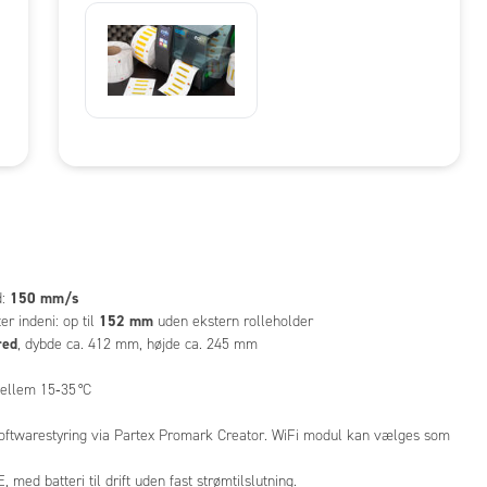
150 mm/s
d:
152 mm
r indeni: op til
uden ekstern rolleholder
red
, dybde ca. 412 mm, højde ca. 245 mm
mellem 15‑35 °C
, softwarestyring via Partex Promark Creator. WiFi modul kan vælges som
med batteri til drift uden fast strømtilslutning.