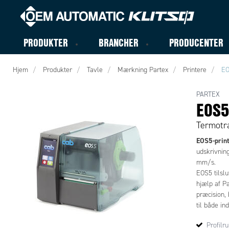
PRODUKTER
BRANCHER
PRODUCENTER
Hjem
Produkter
Tavle
Mærkning Partex
Printere
EO
PARTEX
EOS5
Termotra
EOS5-print
udskrivning
mm/s.
EOS5 tilslu
hjælp af P
præcision, 
til både i
understøtt
Profilr
etiketmate