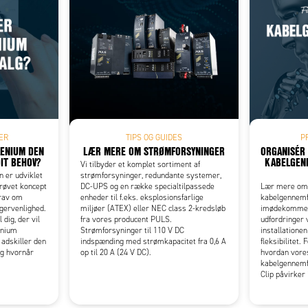
Add as new cart row
 to existing cart row
ER
TIPS OG GUIDES
P
LENIUM DEN
LÆR MERE OM STRØMFORSYNINGER
ORGANISÉR
DIT BEHOV?
KABELGEN
Vi tilbyder et komplet sortiment af
 er udviklet
strømforsyninger, redundante systemer,
prøvet koncept
DC-UPS og en række specialtilpassede
Lær mere om,
krav om
enheder til f.eks. eksplosionsfarlige
kabelgennemf
ugervenlighed.
miljøer (ATEX) eller NEC class 2-kredsløb
imødekomme n
dig, der vil
fra vores producent PULS.
udfordringer v
enium
Strømforsyninger til 110 V DC
installatione
 adskiller den
indspænding med strømkapacitet fra 0,6 A
fleksibilitet.
og hvornår
op til 20 A (24 V DC).
hvordan vore
kabelgennemf
Clip påvirker 