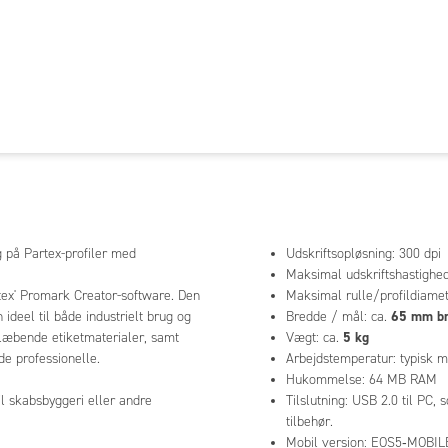
g på Partex-profiler med
Udskriftsopløsning: 300 dpi
Maksimal udskriftshastighe
rtex' Promark Creator-software. Den
Maksimal rulle/profildiamete
65 mm b
 ideel til både industrielt brug og
Bredde / mål: ca.
5 kg
læbende etiketmaterialer, samt
Vægt: ca.
de professionelle.
Arbejdstemperatur: typisk 
Hukommelse: 64 MB RAM
l skabsbyggeri eller andre
Tilslutning: USB 2.0 til PC
tilbehør.
Mobil version: EOS5‑MOBILE, 