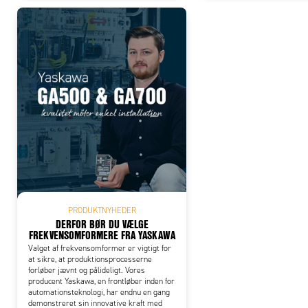
PRODUKTNYHEDER
DERFOR BØR DU VÆLGE
FREKVENSOMFORMERE FRA YASKAWA
Valget af frekvensomformer er vigtigt for
at sikre, at produktionsprocesserne
forløber jævnt og pålideligt. Vores
producent Yaskawa, en frontløber inden for
automationsteknologi, har endnu en gang
demonstreret sin innovative kraft med