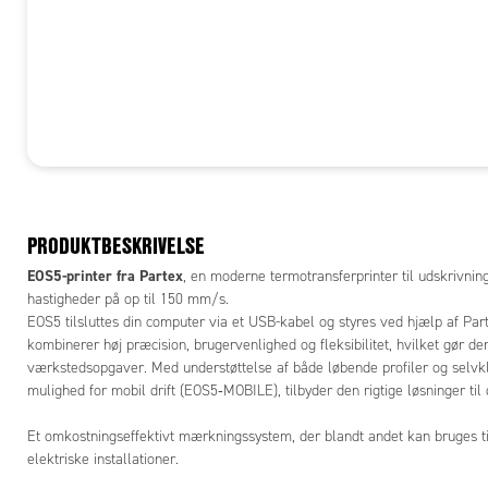
PRODUKTBESKRIVELSE
EOS5-printer fra Partex
, en moderne termotransferprinter til udskrivnin
hastigheder på op til 150 mm/s.
EOS5 tilsluttes din computer via et USB-kabel og styres ved hjælp af Pa
kombinerer høj præcision, brugervenlighed og fleksibilitet, hvilket gør den
værkstedsopgaver. Med understøttelse af både løbende profiler og selvk
mulighed for mobil drift (EOS5‑MOBILE), tilbyder den rigtige løsninger til 
Et omkostningseffektivt mærkningssystem, der blandt andet kan bruges ti
elektriske installationer.