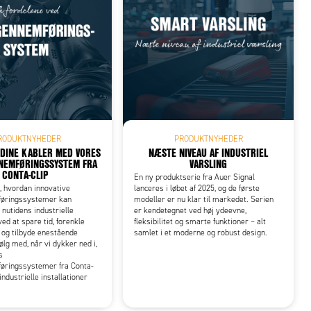
RODUKTNYHEDER
PRODUKTNYHEDER
 DINE KABLER MED VORES
NÆSTE NIVEAU AF INDUSTRIEL
NEMFØRINGSSYSTEM FRA
VARSLING
CONTA-CLIP
En ny produktserie fra Auer Signal
 hvordan innovative
lanceres i løbet af 2025, og de første
øringssystemer kan
modeller er nu klar til markedet. Serien
utidens industrielle
er kendetegnet ved høj ydeevne,
ed at spare tid, forenkle
fleksibilitet og smarte funktioner – alt
n og tilbyde enestående
samlet i et moderne og robust design.
 Følg med, når vi dykker ned i,
s
øringssystemer fra Conta-
industrielle installationer