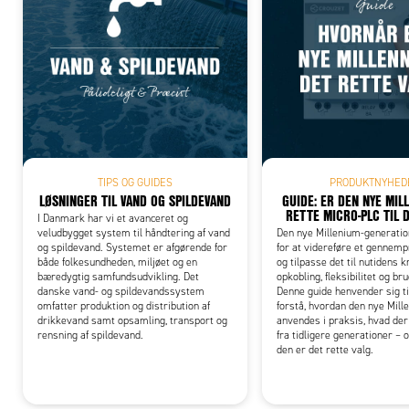
Add
TIPS OG GUIDES
PRODUKTNYHED
LØSNINGER TIL VAND OG SPILDEVAND
GUIDE: ER DEN NYE MIL
RETTE MICRO-PLC TIL 
I Danmark har vi et avanceret og
veludbygget system til håndtering af vand
Den nye Millenium-generation
og spildevand. Systemet er afgørende for
for at videreføre et gennem
både folkesundheden, miljøet og en
og tilpasse det til nutidens 
bæredygtig samfundsudvikling. Det
opkobling, fleksibilitet og br
danske vand- og spildevandssystem
Denne guide henvender sig til 
omfatter produktion og distribution af
forstå, hvordan den nye Mill
drikkevand samt opsamling, transport og
anvendes i praksis, hvad der
rensning af spildevand.
fra tidligere generationer – 
den er det rette valg.