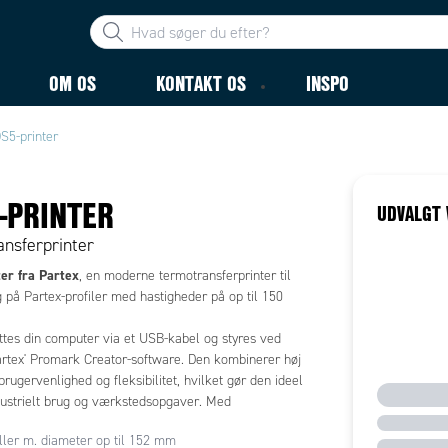
OM OS
KONTAKT OS
INSPO
S5-printer
-PRINTER
UDVALGT 
nsferprinter
er fra Partex
, en moderne termotransferprinter til
 på Partex-profiler med hastigheder på op til 150
ttes din computer via et USB-kabel og styres ved
artex' Promark Creator-software. Den kombinerer høj
brugervenlighed og fleksibilitet, hvilket gør den ideel
ndustrielt brug og værkstedsopgaver. Med
else af både løbende profiler og selvklæbende
uller m. diameter op til 152 mm
rialer, samt mulighed for mobil drift (EOS5‑MOBILE),