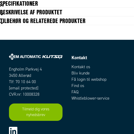
SPECIFIKATIONER
BESKRIVELSE AF PRODUKTET
Bredde
2,5 mm
TILBEHØR OG RELATEREDE PRODUKTER
Farve
Sort
Længde
100 mm
Pakningsstørrelse
100 pc
Tensile strength
8 kg
Kontakt
Artikler
Kontakt os
Engholm Parkvej 4
Bliv kunde
3450 Allerød
Få login til webshop
Tlf: 70 10 64 00
Find os
[email protected]
FAQ
CVR.nr: 10008328
Whistleblower-service
Tilmeld dig vores
nyhedsbrev
Add as new cart row
Add to existing cart row