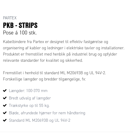
PARTEX
PKB - STRIPS
Pose á 100 stk.
Kabelbindere fra Partex er designet til effektiv fastgørelse og
organisering af kabler og ledninger i elektriske tavler og installationer.
Produktet er fremstillet med henblik på industriel brug og opfylder
relevante standarder for kvalitet og sikkerhed.
Fremstillet i henhold til standard ML M20693B og UL 94V-2.
Forskellige længder og bredder tilgængelige, fx:
Bredden 2,5 mm, længde 100 mm (Art.nr. PKB25100A0) med
Længder: 100-370 mm
trækstyrke 8 kg.
Bredden 3,6 mm, længde 140 mm – trækstyrke 13 kg.
Bredt udvalg af længder
Bredden 4,8 mm, længde 160 mm – trækstyrke 22 kg.
Trækstyrke op til 55 kg.
Bredden 7,6 mm, længde 150 mm – trækstyrke 55 kg.
Bløde, afrundede hjørner for nem håndtering
Standard ML M20693B og UL 94V-2