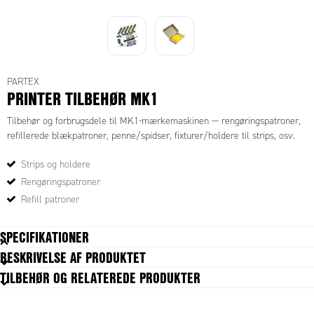
PARTEX
PRINTER TILBEHØR MK1
Tilbehør og forbrugsdele til MK1-mærkemaskinen — rengøringspatroner,
refillerede blækpatroner, penne/spidser, fixturer/holdere til strips, osv.
Strips og holdere
Rengøringspatroner
Refill patroner
SPECIFIKATIONER
BESKRIVELSE AF PRODUKTET
Pakningsstørrelse
1 pc
TILBEHØR OG RELATEREDE PRODUKTER