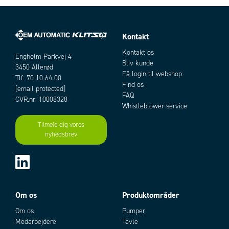
Kontakt
Artikler
Kontakt os
Engholm Parkvej 4
Bliv kunde
3450 Allerød
Få login til webshop
Tlf: 70 10 64 00
Find os
[email protected]
FAQ
CVR.nr: 10008328
Whistleblower-service
Tilmeld dig vores
nyhedsbrev
Add as new cart row
Add to existing cart row
Om os
Produktområder
Om os
Pumper
Medarbejdere
Tavle