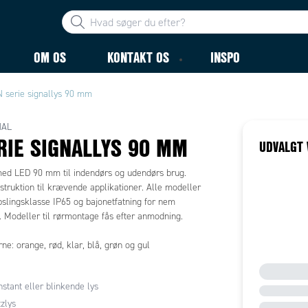
OM OS
KONTAKT OS
INSPO
N serie signallys 90 mm
NAL
RIE SIGNALLYS 90 MM
UDVALGT 
med LED 90 mm til indendørs og udendørs brug.
truktion til krævende applikationer. Alle modeller
slingsklasse IP65 og bajonetfatning for nem
n. Modeller til rørmontage fås efter anmodning.
rne: orange, rød, klar, blå, grøn og gul
stant eller blinkende lys
tzlys