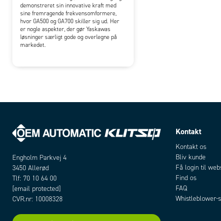
demonstreret sin innovative kraft med
sine fremragende frekvensomformere,
hvor GA500 og GA700 skiller sig ud. Her
er nogle aspekter, der gør Yaskawas
løsninger særligt gode og overlegne på
markedet.
Kontakt
Kontakt os
Bliv kunde
Engholm Parkvej 4
Få login til we
3450 Allerød
Find os
Tlf: 70 10 64 00
FAQ
[email protected]
Whistleblower-s
CVR.nr: 10008328