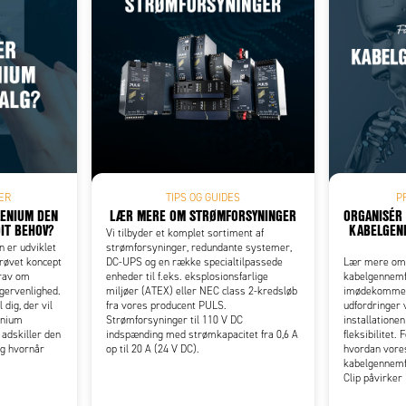
Add as new cart row
 to existing cart row
ER
TIPS OG GUIDES
P
LENIUM DEN
LÆR MERE OM STRØMFORSYNINGER
ORGANISÉR
DIT BEHOV?
KABELGEN
Vi tilbyder et komplet sortiment af
 er udviklet
strømforsyninger, redundante systemer,
prøvet koncept
DC-UPS og en række specialtilpassede
Lær mere om,
krav om
enheder til f.eks. eksplosionsfarlige
kabelgennemf
ugervenlighed.
miljøer (ATEX) eller NEC class 2-kredsløb
imødekomme n
dig, der vil
fra vores producent PULS.
udfordringer v
enium
Strømforsyninger til 110 V DC
installatione
 adskiller den
indspænding med strømkapacitet fra 0,6 A
fleksibilitet.
og hvornår
op til 20 A (24 V DC).
hvordan vore
kabelgennemf
Clip påvirker 