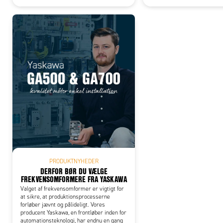
PRODUKTNYHEDER
DERFOR BØR DU VÆLGE
FREKVENSOMFORMERE FRA YASKAWA
Valget af frekvensomformer er vigtigt for
at sikre, at produktionsprocesserne
forløber jævnt og pålideligt. Vores
producent Yaskawa, en frontløber inden for
automationsteknologi, har endnu en gang