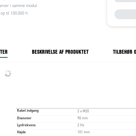
farver i samme modul
 op til 100.000 h
NTER
BESKRIVELSE AF PRODUKTET
TILBEHØR 
Kabel indgang
2 x M20
Diameter
90 mm
Lynfrekvens
2 Hz
Højde
101 mm