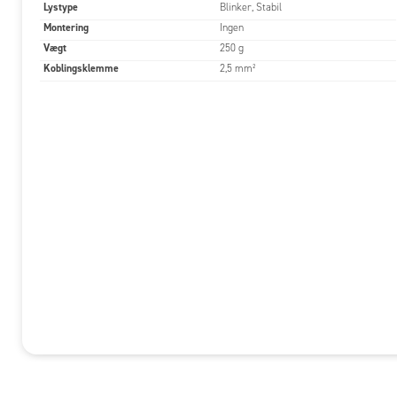
Lystype
Blinker, Stabil
Montering
Ingen
Vægt
250 g
Koblingsklemme
2,5 mm²