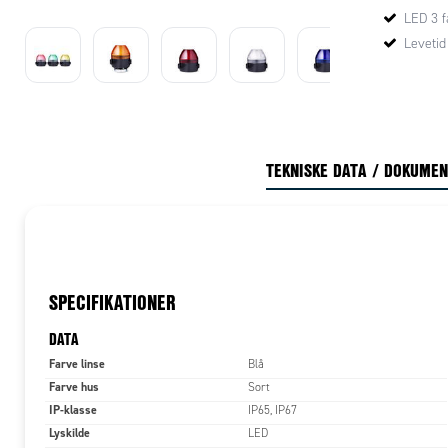
LED 3 
Levetid
TEKNISKE DATA / DOKUME
SPECIFIKATIONER
DATA
Farve linse
Blå
Farve hus
Sort
IP-klasse
IP65, IP67
Lyskilde
LED