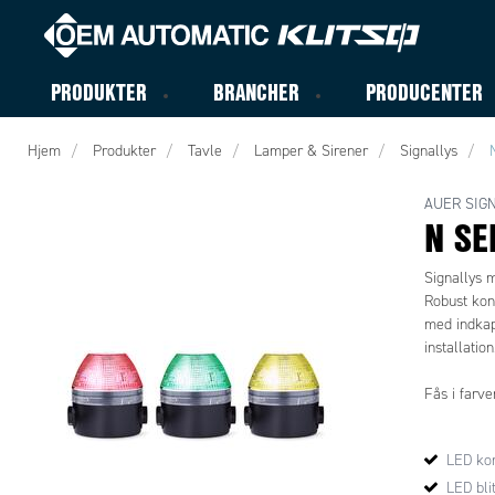
PRODUKTER
BRANCHER
PRODUCENTER
Hjem
Produkter
Tavle
Lamper & Sirener
Signallys
AUER SIG
N SE
Signallys 
Robust kons
med indkap
installatio
Fås i farve
LED kon
LED bli