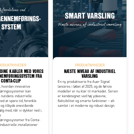
RODUKTNYHEDER
PRODUKTNYHEDER
 DINE KABLER MED VORES
NÆSTE NIVEAU AF INDUSTRIEL
NEMFØRINGSSYSTEM FRA
VARSLING
CONTA-CLIP
En ny produktserie fra Auer Signal
 hvordan innovative
lanceres i løbet af 2025, og de første
øringssystemer kan
modeller er nu klar til markedet. Serien
utidens industrielle
er kendetegnet ved høj ydeevne,
ed at spare tid, forenkle
fleksibilitet og smarte funktioner – alt
n og tilbyde enestående
samlet i et moderne og robust design.
 Følg med, når vi dykker ned i,
s
øringssystemer fra Conta-
industrielle installationer