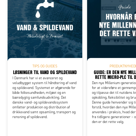
Add
TIPS OG GUIDES
PRODUKTNYHED
LØSNINGER TIL VAND OG SPILDEVAND
GUIDE: ER DEN NYE MIL
RETTE MICRO-PLC TIL 
I Danmark har vi et avanceret og
veludbygget system til håndtering af vand
Den nye Millenium-generation
og spildevand. Systemet er afgørende for
for at videreføre et gennem
både folkesundheden, miljøet og en
og tilpasse det til nutidens 
bæredygtig samfundsudvikling. Det
opkobling, fleksibilitet og br
danske vand- og spildevandssystem
Denne guide henvender sig til 
omfatter produktion og distribution af
forstå, hvordan den nye Mill
drikkevand samt opsamling, transport og
anvendes i praksis, hvad der
rensning af spildevand.
fra tidligere generationer – 
den er det rette valg.