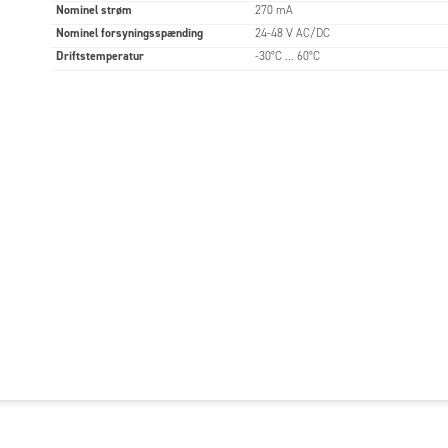
Nominel strøm
270 mA
Nominel forsyningsspænding
24-48 V AC/DC
Driftstemperatur
-30°C ... 60°C