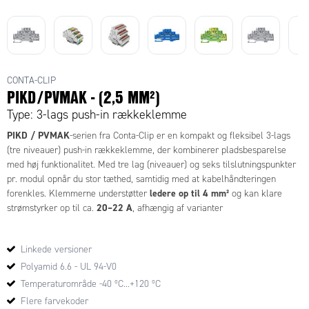
CONTA-CLIP
PIKD/PVMAK - (2,5 MM²)
Type: 3-lags push-in rækkeklemme
PIKD / PVMAK
-serien fra Conta-Clip er en kompakt og fleksibel 3-lags
(tre niveauer) push-in rækkeklemme, der kombinerer pladsbesparelse
med høj funktionalitet. Med tre lag (niveauer) og seks tilslutningspunkter
pr. modul opnår du stor tæthed, samtidig med at kabelhåndteringen
ledere op til 4 mm²
forenkles. Klemmerne understøtter
og kan klare
20–22 A
strømstyrker op til ca.
, afhængig af varianter
Den indbyggede push-in-fjedermekanisme gør installation nem uden
Linkede versioner
værktøj: lederen sættes direkte i, og fjederen sørger for en sikker
forbindelse. For at løsne eller omplacere ledere aktiveres den isolerede
Polyamid 6.6 - UL 94-V0
pusher.
Temperaturområde -40 ºC...+120 ºC
Flere farvekoder