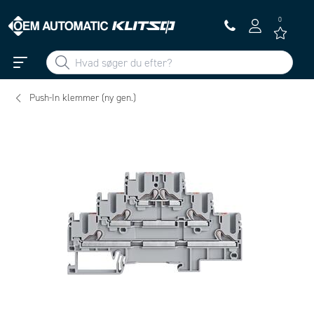
0
Push-In klemmer (ny gen.)