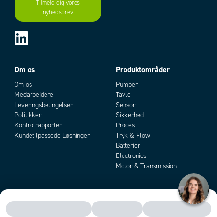
Tilmeld dig vores
nyhedsbrev
Add as new cart row
Add to existing cart row
Om os
Produktområder
Om os
Pumper
Medarbejdere
Tavle
Leveringsbetingelser
Sensor
Politikker
Sikkerhed
Kontrolrapporter
Proces
Kundetilpassede Løsninger
Tryk & Flow
Batterier
Electronics
Motor & Transmission