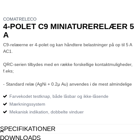
COMATRELECO
4-POLET C9 MINIATURERELÆER 5
A
C9-relæerne er 4-polet og kan håndtere belastninger på op til 5 A
AC1.
QRC-serien tilbydes med en række forskellige kontaktmuligheder,
f.eks;
- Standard relæ (AgNi + 0.2μ Au) anvendes i de mest almindelige
applikationer, såsom automatisering, pneumatisk, varmekontrol,
Farvekodet testknap, både låsbar og ikke-låsende
signalering, input / output relæ mv. C12 relæet har en
guldbelægning på 0,2μ Au guld som standard på kontakterne.
Mærkningssystem
Dette er glimrende, hvis du ved, at relæet vil ligge på hylden et
Mekanisk indikation, dobbelte vinduer
stykke tid, inden du tilslutter, når guldbelægningen beskytter
kontakterne mod, at de ikke virker ved første ændring på grund af
SPECIFIKATIONER
fugt, snavs eller lignende.
DOWNLOADS