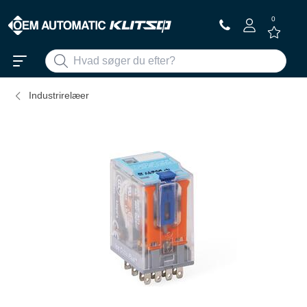
0
Industrirelæer