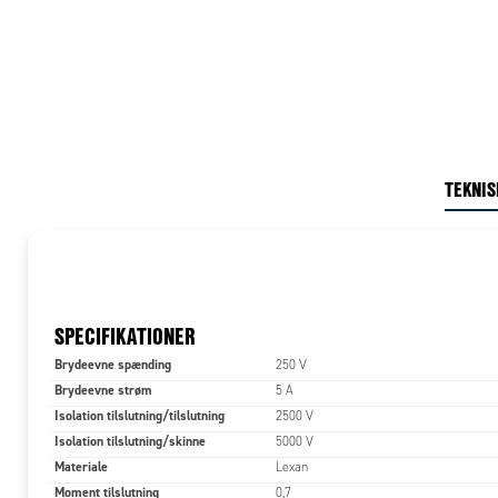
TEKNIS
SPECIFIKATIONER
Brydeevne spænding
250 V
Brydeevne strøm
5 A
Isolation tilslutning/tilslutning
2500 V
Isolation tilslutning/skinne
5000 V
Materiale
Lexan
Moment tilslutning
0,7