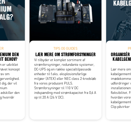
Add as new cart row
 to existing cart row
ER
TIPS OG GUIDES
P
LENIUM DEN
LÆR MERE OM STRØMFORSYNINGER
ORGANISÉR
DIT BEHOV?
KABELGEN
Vi tilbyder et komplet sortiment af
 er udviklet
strømforsyninger, redundante systemer,
prøvet koncept
DC-UPS og en række specialtilpassede
Lær mere om,
krav om
enheder til f.eks. eksplosionsfarlige
kabelgennemf
ugervenlighed.
miljøer (ATEX) eller NEC class 2-kredsløb
imødekomme n
dig, der vil
fra vores producent PULS.
udfordringer v
enium
Strømforsyninger til 110 V DC
installatione
 adskiller den
indspænding med strømkapacitet fra 0,6 A
fleksibilitet.
og hvornår
op til 20 A (24 V DC).
hvordan vore
kabelgennemf
Clip påvirker 