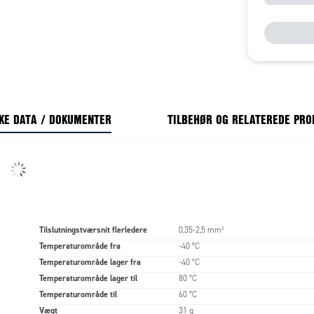
KE DATA / DOKUMENTER
TILBEHØR OG RELATEREDE PR
Tilslutningstværsnit flerledere
0,35-2,5 mm²
Temperaturområde fra
-40 °C
Temperaturområde lager fra
-40 °C
Temperaturområde lager til
80 °C
Temperaturområde til
60 °C
Vægt
31 g