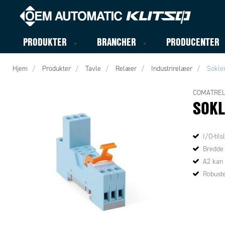
PRODUKTER
BRANCHER
PRODUCENTER
Hjem
Produkter
Tavle
Relæer
Industrirelæer
Sokler
COMATRE
SOKL
I/O-tils
Bredde
A2 kan 
Robust