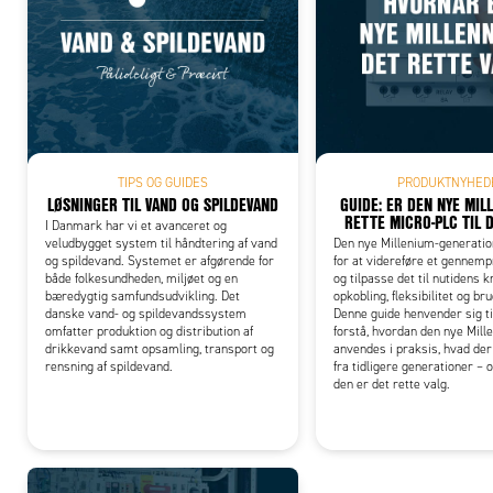
Add
TIPS OG GUIDES
PRODUKTNYHED
LØSNINGER TIL VAND OG SPILDEVAND
GUIDE: ER DEN NYE MIL
RETTE MICRO-PLC TIL 
I Danmark har vi et avanceret og
veludbygget system til håndtering af vand
Den nye Millenium-generation
og spildevand. Systemet er afgørende for
for at videreføre et gennem
både folkesundheden, miljøet og en
og tilpasse det til nutidens 
bæredygtig samfundsudvikling. Det
opkobling, fleksibilitet og br
danske vand- og spildevandssystem
Denne guide henvender sig til 
omfatter produktion og distribution af
forstå, hvordan den nye Mill
drikkevand samt opsamling, transport og
anvendes i praksis, hvad der
rensning af spildevand.
fra tidligere generationer – 
den er det rette valg.