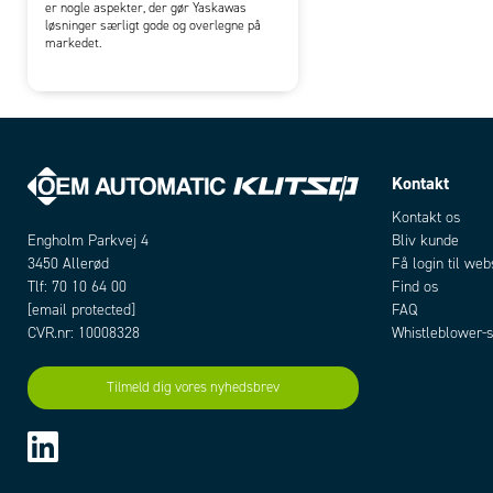
er nogle aspekter, der gør Yaskawas
løsninger særligt gode og overlegne på
markedet.
Kontakt
Kontakt os
Bliv kunde
Engholm Parkvej 4
Få login til we
3450 Allerød
Find os
Tlf: 70 10 64 00
FAQ
[email protected]
Whistleblower-s
CVR.nr: 10008328
Tilmeld dig vores nyhedsbrev