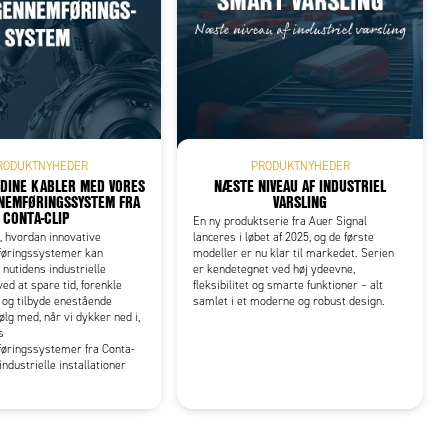
RODUKTNYHEDER
PRODUKTNYHEDER
 DINE KABLER MED VORES
NÆSTE NIVEAU AF INDUSTRIEL
NEMFØRINGSSYSTEM FRA
VARSLING
CONTA-CLIP
En ny produktserie fra Auer Signal
 hvordan innovative
lanceres i løbet af 2025, og de første
øringssystemer kan
modeller er nu klar til markedet. Serien
utidens industrielle
er kendetegnet ved høj ydeevne,
ed at spare tid, forenkle
fleksibilitet og smarte funktioner – alt
n og tilbyde enestående
samlet i et moderne og robust design.
 Følg med, når vi dykker ned i,
s
øringssystemer fra Conta-
industrielle installationer