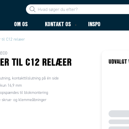
OM OS
KONTAKT OS
INSPO
 til C12 relæer
LECO
ER TIL C12 RELÆER
UDVALGT 
lutning, kontakttilslutning på én side
 kun 16,9 mm
opspændes til blokmontering
e skrue- og klemmeåbninger