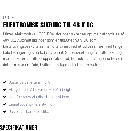
LÜTZE
ELEKTRONISK SIKRING TIL 48 V DC
Lützes elektroniske LOCC-BOX-sikringer sikrer en optimalt afbrydelse af
48V DC. Automatsikringer som er tilsluttet 48 V DC som
kortslutningsbeskyttelse, har ofte svært ved at udløses, især ved lange
kabelføringer og små kabeltværsnit. Selektivitet fungerer ofte ikke, og
man risikerer, at alle grupper falder ud, før automatsikringen udløses i
det termiske område, hvilket kan tage adskillige minutter.
Den elektroniske sikring fra Lütze udløses pålideligt selv ved lange
Justerbart mellem 1-6 A
kabelføringer, hvilket giver god selektivitet uden strømafbrydelser af
andre fejlfrie grupper. Sikringernes mærkestrøm angives med et
Afbryder 48 V DC-kredsløb pålideligt
fingerhjul under sikkerhedsdækslet. Strømstyrken kan indstilles mellem
Kan forsynes via distributionsskinne
1-6 A i trin af 1 A. Der kan vælges 5 forskellige karakteristika med et
Signaludgang/fjernstyring
fingerhjul. Hurtigt reagerende (1), halvhurtig (2) eller langsomt (3-5).
Justerbar karakteristika
48 V DC-tilslutningen kan enten foretages direkte til hver sikring eller via
SPECIFIKATIONER
en distributionsklemmerække med en kobberstrømskinne op til en 40A