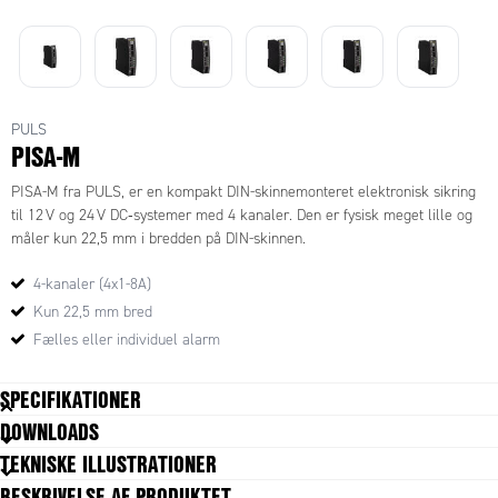
PULS
PISA-M
PISA-M fra PULS, er en kompakt DIN-skinnemonteret elektronisk sikring
til 12 V og 24 V DC‑systemer med 4 kanaler. Den er fysisk meget lille og
måler kun 22,5 mm i bredden på DIN-skinnen.
4-kanaler (4x1-8A)
Kun 22,5 mm bred
Fælles eller individuel alarm
SPECIFIKATIONER
DOWNLOADS
Back-feeding loads
30 V DC
TEKNISKE ILLUSTRATIONER
Bredde
23 mm
BESKRIVELSE AF PRODUKTET