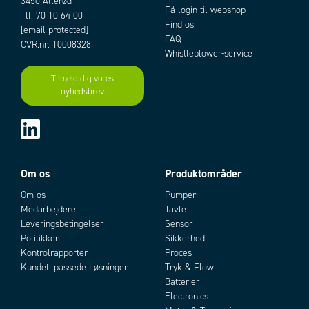
3450 Allerød
Få login til webshop
Tlf: 70 10 64 00
Find os
[email protected]
FAQ
CVR.nr: 10008328
Whistleblower-service
Tilmeld dig vores
nyhedsbrev
Om os
Produktområder
Om os
Pumper
Medarbejdere
Tavle
Leveringsbetingelser
Sensor
Politikker
Sikkerhed
Kontrolrapporter
Proces
Kundetilpassede Løsninger
Tryk & Flow
Batterier
Electronics