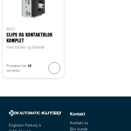
BACO
CLIPS OG KONTAKTBLOK
KOMPLET
med holder og tilbehør
68
Produktet har
varianter.
Kontakt
Kontakt os
Engholm Parkvej 4
Bliv kunde