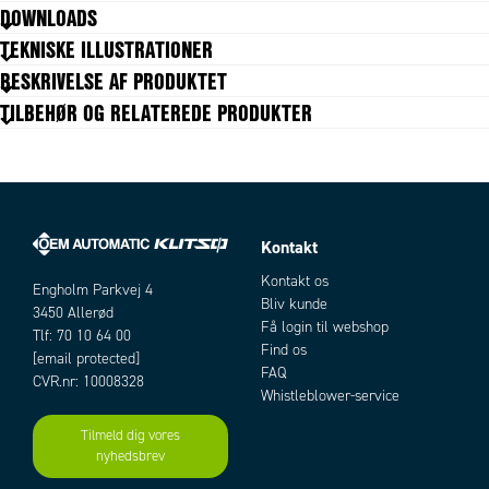
DOWNLOADS
Tilslutninger med GAS ISO228 hun-hun fittings.
TEKNISKE ILLUSTRATIONER
trykluft tilslutninger GAS tilslutning 1/8"
BESKRIVELSE AF PRODUKTET
DA: 1/2” - 3/4” - 1” - 1”1/4 - 1”1/2 - 2” (double acting)
TILBEHØR OG RELATEREDE PRODUKTER
SA: 1/2” - 3/4” - 1” - 1”1/4 - 1”1/2 - 2” (single acting)
Anodiserende behandlet udvendigt i aluminium
Kontakt
Artikler
Kontakt os
Engholm Parkvej 4
Bliv kunde
3450 Allerød
Få login til webshop
Tlf: 70 10 64 00
Find os
[email protected]
FAQ
CVR.nr: 10008328
Whistleblower-service
Tilmeld dig vores
nyhedsbrev
Add as new cart row
Add to existing cart row