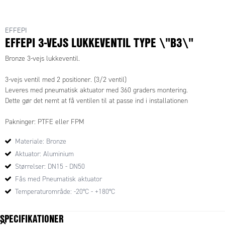
EFFEPI
EFFEPI 3-VEJS LUKKEVENTIL TYPE \"B3\"
Bronze 3-vejs lukkeventil.
3-vejs ventil med 2 positioner. (3/2 ventil)
Leveres med pneumatisk aktuator med 360 graders montering.
Dette gør det nemt at få ventilen til at passe ind i installationen
Pakninger: PTFE eller FPM
Pakningen i stemplet er lavet i PTFE og forstærket med rustfrie stål
Materiale: Bronze
fjedre
lukker lufttæt.
Aktuator: Aluminium
Størrelser: DN15 - DN50
Temperaturområder:
Fås med Pneumatisk aktuator
-20°C - +180°C
Temperaturområde: -20°C - +180°C
Aktuator tryk:
SPECIFIKATIONER
max 8 bar