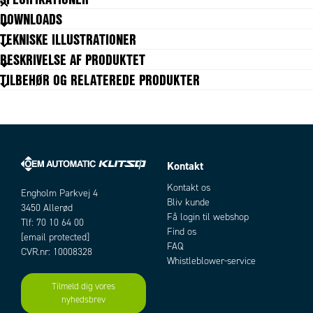
DOWNLOADS
Form / Type
I
TEKNISKE ILLUSTRATIONER
Gevind type test
Cylindrisk
BESKRIVELSE AF PRODUKTET
Materiale body
Forniklet messing
TILBEHØR OG RELATEREDE PRODUKTER
Materiale O-ring
NBR
Pakningsstørrelse
10 pc
Slangediameter indv.
7 mm
Temperaturområde fra
-20 °C
Temperaturområde til
80 °C
Tilslutning
G1/8
Kontakt
Artikler
Trykområde max
150 bar
Kontakt os
Trykområde min
-0,99 bar
Engholm Parkvej 4
Bliv kunde
3450 Allerød
Få login til webshop
Tlf: 70 10 64 00
Find os
[email protected]
FAQ
CVR.nr: 10008328
Whistleblower-service
Tilmeld dig vores
nyhedsbrev