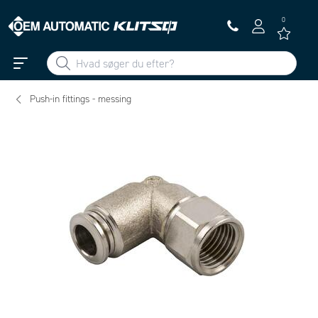
0
Push-in fittings - messing