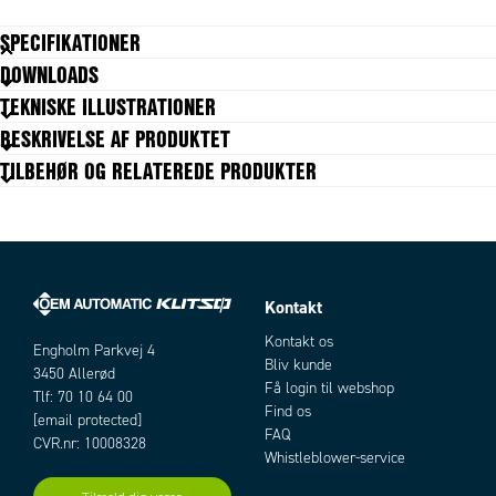
SPECIFIKATIONER
DOWNLOADS
Gevind type test
NPT
TEKNISKE ILLUSTRATIONER
Godkendelser
ISO 14743:2004, PED, REACH, RoHS
BESKRIVELSE AF PRODUKTET
Materiale body
Forniklet messing
TILBEHØR OG RELATEREDE PRODUKTER
Materiale frikoblingsring
Forniklet messing
Materiale pakning
NBR
Pakningsstørrelse
10 pc
Slangediameter
5/32"-slang
Temperaturområde fra
-20 °C
Temperaturområde til
80 °C
Kontakt
Tilslutning
G1/8
Artikler
Kontakt os
Trykområde max
20 bar
Engholm Parkvej 4
Bliv kunde
Trykområde min
3450 Allerød
-0,99 bar
Få login til webshop
Tlf: 70 10 64 00
Find os
[email protected]
FAQ
CVR.nr: 10008328
Whistleblower-service