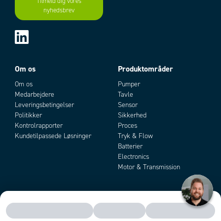
Tilmeld dig vores
nyhedsbrev
Add as new cart row
Add to existing cart row
Om os
Produktområder
Om os
Pumper
Medarbejdere
Tavle
Leveringsbetingelser
Sensor
Politikker
Sikkerhed
Kontrolrapporter
Proces
Kundetilpassede Løsninger
Tryk & Flow
Batterier
Electronics
Motor & Transmission