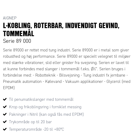
AIGNEP
L-KOBLING, ROTERBAR, INDVENDIGT GEVIND,
TOMMEMÅL
Serie 89 000
Serie 89000 er rettet mod tung industri. Serie 89000 er i metal som giver
robusthed og høj performance. Serie 89000 er specielt velegnet til miljøer
med stærke vibrationer, slid eller gnister fra svejsning. Serien er lavet til
at kunne forbindes med slanger i tommemål f.eks. Ø½”. Serien bruges i
forbindelse med: - Robotteknik - Bilsvejsning - Tung industri fx jernbane -
Pneumatik automation - Kølevand - Vakuum applikationer - Glycerol (med
EPDM)
Til penumatikslanger med tommemål
Krop og frikoblingsring i forniklet messing
Pakninger i Nitril (kan også fås med EPDM)
Trykområde op til 20 bar
Temperaturområde -20 til +80°C