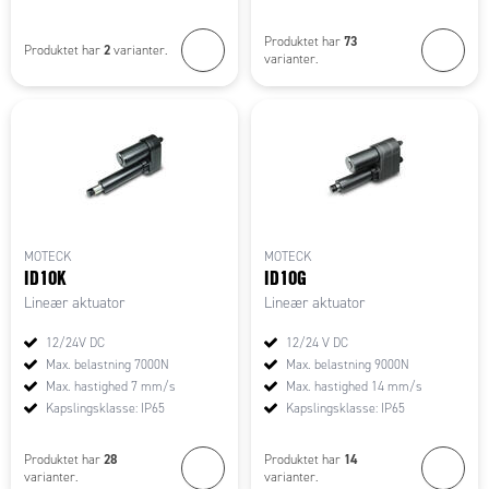
73
Produktet har
2
Produktet har
varianter.
varianter.
MOTECK
MOTECK
ID10K
ID10G
Lineær aktuator
Lineær aktuator
12/24V DC
12/24 V DC
Max. belastning 7000N
Max. belastning 9000N
Max. hastighed 7 mm/s
Max. hastighed 14 mm/s
Kapslingsklasse: IP65
Kapslingsklasse: IP65
28
14
Produktet har
Produktet har
varianter.
varianter.