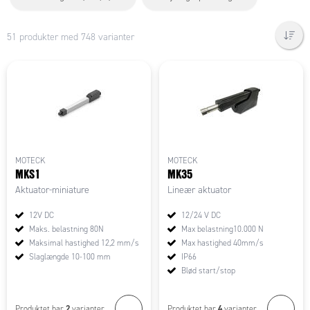
51 produkter med 748 varianter
MOTECK
MOTECK
MKS1
MK35
Aktuator-miniature
Lineær aktuator
12V DC
12/24 V DC
Maks. belastning 80N
Max belastning10.000 N
Maksimal hastighed 12,2 mm/s
Max hastighed 40mm/s
Slaglængde 10-100 mm
IP66
Blød start/stop
2
4
Produktet har
varianter.
Produktet har
varianter.