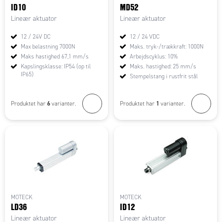
ID10
MD52
Lineær aktuator
Lineær aktuator
12 / 24V DC
12 / 24 VDC
Max belastning 7000N
Maks. tryk-/trækkraft: 1000N
Maks hastighed 67,1 mm/s
Arbejdscyklus: 10%
Kapslingsklasse: IP54 (op til
Maks. hastighed: 25 mm/s
IP65)
Stempelstang i rustfrit stål
6
1
Produktet har
varianter.
Produktet har
varianter.
MOTECK
MOTECK
LD36
ID12
Lineær aktuator
Lineær aktuator