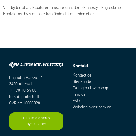
Vi tilbyder bl.a. aktuatorer, lineære enheder, skinnestyr, kugleskruer.
Kontakt os, hvis du ikke kan finde det du leder efter.
Kontakt
Kontakt os
Engholm Parkvej 4
Bliv kunde
3450 Allerød
Få login til webshop
Tlf: 70 10 64 00
Find os
[email protected]
FAQ
CVR.nr: 10008328
Whistleblower-service
Tilmeld dig vores
nyhedsbrev