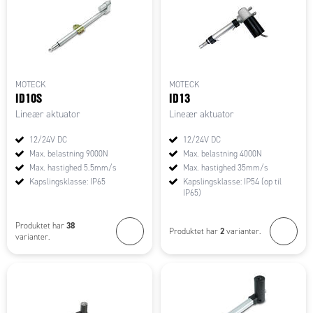
MOTECK
MOTECK
ID10S
ID13
Lineær aktuator
Lineær aktuator
12/24V DC
12/24V DC
Max. belastning 9000N
Max. belastning 4000N
Max. hastighed 5.5mm/s
Max. hastighed 35mm/s
Kapslingsklasse: IP65
Kapslingsklasse: IP54 (op til
IP65)
38
Produktet har
2
Produktet har
varianter.
varianter.