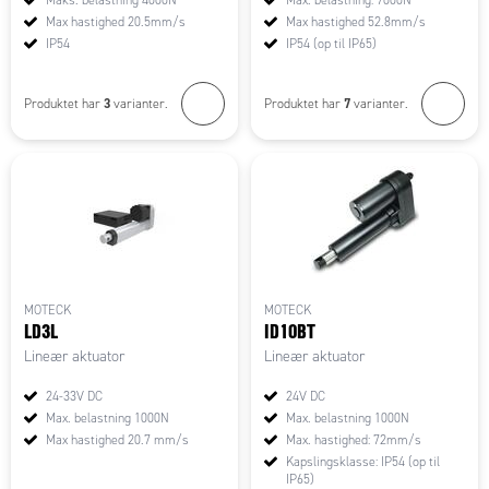
Maks. belastning 4000N
Max. belastning: 7000N
Max hastighed 20.5mm/s
Max hastighed 52.8mm/s
IP54
IP54 (op til IP65)
3
7
Produktet har
varianter.
Produktet har
varianter.
MOTECK
MOTECK
LD3L
ID10BT
Lineær aktuator
Lineær aktuator
24-33V DC
24V DC
Max. belastning 1000N
Max. belastning 1000N
Max hastighed 20.7 mm/s
Max. hastighed: 72mm/s
Kapslingsklasse: IP54 (op til
IP65)