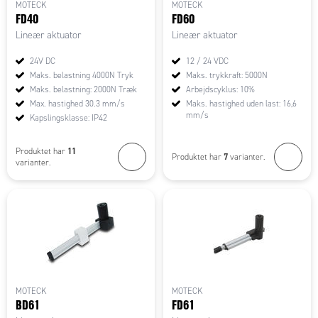
MOTECK
MOTECK
FD40
FD60
Lineær aktuator
Lineær aktuator
24V DC
12 / 24 VDC
Maks. belastning 4000N Tryk
Maks. trykkraft: 5000N
Maks. belastning: 2000N Træk
Arbejdscyklus: 10%
Max. hastighed 30.3 mm/s
Maks. hastighed uden last: 16,6
mm/s
Kapslingsklasse: IP42
11
Produktet har
7
Produktet har
varianter.
varianter.
MOTECK
MOTECK
BD61
FD61