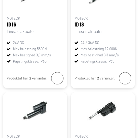
MOTECK
MOTECK
ID16
ID18
Lineær aktuator
Lineær aktuator
24V DC
24 / 36V DC
Max belastning 5500N
Max belastning 12.000N
Max hastighed 3,3 mm/s
Max hastighed 3,3 mm/s
Kapslingsklasse: IP65
Kapslingsklasse: IP65
2
2
Produktet har
varianter.
Produktet har
varianter.
MOTECK
MOTECK