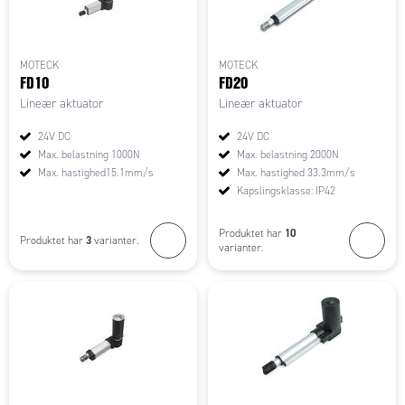
MOTECK
MOTECK
FD10
FD20
Lineær aktuator
Lineær aktuator
24V DC
24V DC
Max. belastning 1000N
Max. belastning 2000N
Max. hastighed15.1mm/s
Max. hastighed 33.3mm/s
Kapslingsklasse: IP42
10
Produktet har
3
Produktet har
varianter.
varianter.