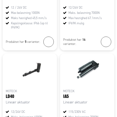
12 / 24V DC
12/24V DC
Max belastning 1000N
Maks. belastning 7000N
Maks hastighed 45,5 mm/s
Max hastighed 67.1mm/s
Kapslingsklasse: IP66 (op til
IP69K mulig
IP69K)
16
Produktet har
5
Produktet har
varianter.
varianter.
MOTECK
MOTECK
LD40
IA5
Lineær aktuator
Lineær aktuator
12/24V DC
115/230V AC