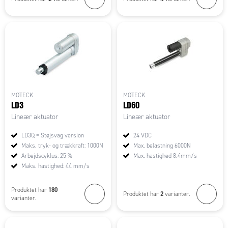
MOTECK
MOTECK
LD3
LD60
Lineær aktuator
Lineær aktuator
LD3Q = Støjsvag version
24 VDC
Maks. tryk- og trækkraft: 1000N
Max. belastning 6000N
Arbejdscyklus: 25 %
Max. hastighed 8.4mm/s
Maks. hastighed: 44 mm/s
180
Produktet har
2
Produktet har
varianter.
varianter.