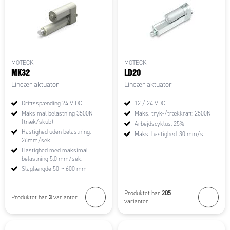
MOTECK
MOTECK
MK32
LD20
Lineær aktuator
Lineær aktuator
Driftsspænding 24 V DC
12 / 24 VDC
Maksimal belastning 3500N
Maks. tryk-/trækkraft: 2500N
(træk/skub)
Arbejdscyklus: 25%
Hastighed uden belastning:
Maks. hastighed: 30 mm/s
26mm/sek.
Hastighed med maksimal
belastning 5,0 mm/sek.
Slaglængde 50 ~ 600 mm
205
Produktet har
3
Produktet har
varianter.
varianter.