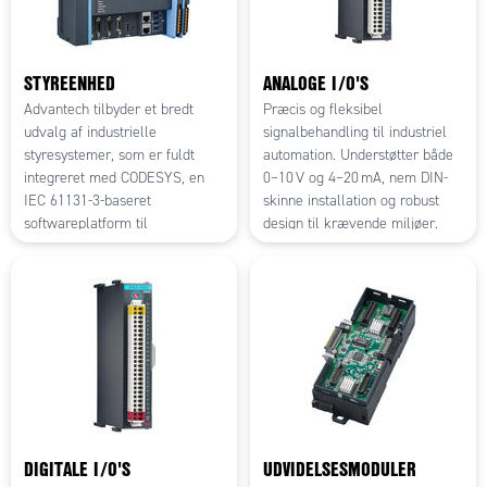
STYREENHED
ANALOGE I/O'S
Advantech tilbyder et bredt
Præcis og fleksibel
udvalg af industrielle
signalbehandling til industriel
styresystemer, som er fuldt
automation. Understøtter både
integreret med CODESYS, en
0–10 V og 4–20 mA, nem DIN-
IEC 61131-3-baseret
skinne installation og robust
softwareplatform til
design til krævende miljøer.
automationsprogrammering.
Perfekt til temperatur-, tryk- og
Ved at kombinere PC-baseret
flowmålinger.
styring med SoftMotion,
visualisering og
feltbuskommunikation muliggør
Advantechs løsninger fleksibel
og skalerbar automation for
både maskinbyggere og
systemintegratorer.
DIGITALE I/O'S
UDVIDELSESMODULER