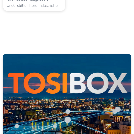
Understøtter flere industrielle
kommunikationsprotokoller
som Modbus, EtherNet/IP og
Profibus for nem integration i
eksisterende systemer. Sikrer
hurtig dataudveksling, stabil
drift og fleksibel
kommunikation i avancerede
automationsløsninger.