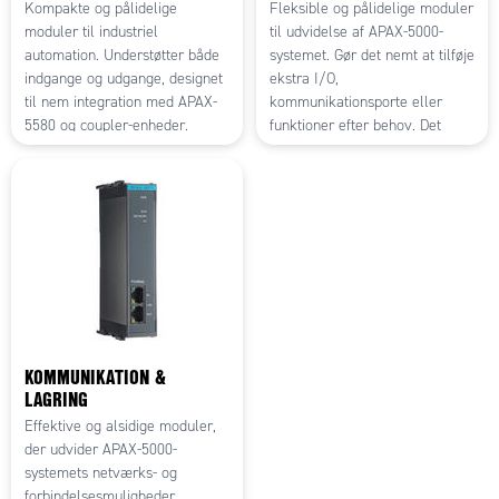
Kompakte og pålidelige
Fleksible og pålidelige moduler
moduler til industriel
til udvidelse af APAX-5000-
automation. Understøtter både
systemet. Gør det nemt at tilføje
indgange og udgange, designet
ekstra I/O,
til nem integration med APAX-
kommunikationsporte eller
5580 og coupler-enheder.
funktioner efter behov. Det
Mulighed for hot swap sikrer
modulære design sikrer hurtig
fleksibel drift. Ideelle til styring
installation, høj driftssikkerhed
af sensorer, aktuatorer og
og optimal tilpasning til enhver
andre digitale enheder i
automationsløsning. Perfekt til
krævende miljøer.
skalerbare og fremtidssikrede
industrisystemer.
KOMMUNIKATION &
LAGRING
Effektive og alsidige moduler,
der udvider APAX-5000-
systemets netværks- og
forbindelsesmuligheder.