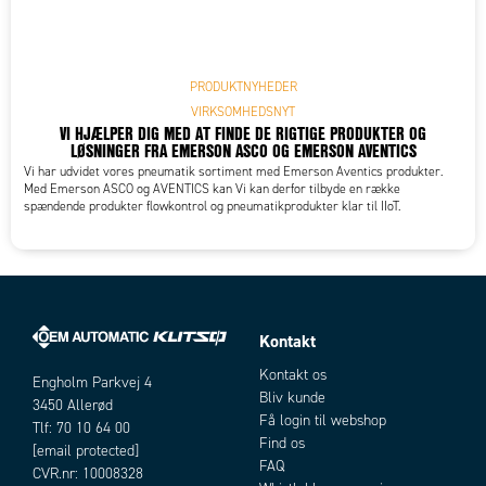
PRODUKTNYHEDER
VIRKSOMHEDSNYT
VI HJÆLPER DIG MED AT FINDE DE RIGTIGE PRODUKTER OG
LØSNINGER FRA EMERSON ASCO OG EMERSON AVENTICS
Vi har udvidet vores pneumatik sortiment med Emerson Aventics produkter.
Med Emerson ASCO og AVENTICS kan Vi kan derfor tilbyde en række
spændende produkter flowkontrol og pneumatikprodukter klar til IIoT.
Kontakt
Kontakt os
Engholm Parkvej 4
Bliv kunde
3450 Allerød
Få login til webshop
Tlf: 70 10 64 00
Find os
[email protected]
FAQ
CVR.nr: 10008328