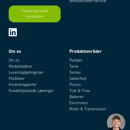
Whistleblower-service
Tilmeld dig vores
nyhedsbrev
Om os
Produktområder
Om os
Pumper
Medarbejdere
Tavle
Leveringsbetingelser
Sensor
Politikker
Sikkerhed
Kontrolrapporter
Proces
Kundetilpassede Løsninger
Tryk & Flow
Batterier
Electronics
Motor & Transmission