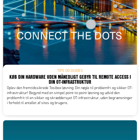
TIPS OG GUIDES
KØB DIN HARDWARE UDEN MÅNEDLIGT GEBYR TIL REMOTE ACCESS I
DIN OT-INFRASTRUKTUR
Oplev den fremtidssikrede Tosibox-løsning: Din nøgle til problemfri og sikker OT-
infrastruktur! Begynd med en simpel point-to-point løsning og udvid den
problemfrit til en sikker og skræddersyet OT-infrastruktur, uden begrænsninger
i forhold til antallet af sites og brugere.