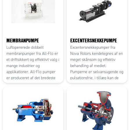
MEMBRANPUMPE
EXCENTERSNEKKEPUMPE
Luftopererede dobbelt
Excentersnekkepumper fra
membranpumper fra All-Flo er
Nova Rotors kendetegnes af en
et driftsikkert og effektivt valg i
meget skånsom og effektiv
mange industrier og
behandling af mediet.
applikationer. All-Flo pumper
Pumperne er selvansugende og
er produceret af det bredeste
pulsationsfrie, i tillæg kan de
udvalg af metalliske og
levere både en høj volumen og
plastiske materialer og er
højt tryk. Da pumperne leveres
egnet til stort set enhver form
i enten industri eller
for væsketransport.
fødevaregodkendt udgave, vil
typiske anvendelsesområder
inkludere alt fra vand, afløb,
kemi- og procesindustri til
fødevareproduktion.