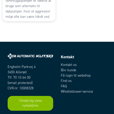
centrifugalpumper er ideelle at
bruge som alternativ til
dykpumper, hvor et aggressivt
miljø ofte kan være hårdt ved
pumpen.
Kontakt
Kontakt os
Engholm Parkvej 4
Bliv kunde
3450 Allerød
Få login til webshop
Tlf: 70 10 64 00
Find os
[email protected]
FAQ
CVR.nr: 10008328
Whistleblower-service
Tilmeld dig vores
nyhedsbrev