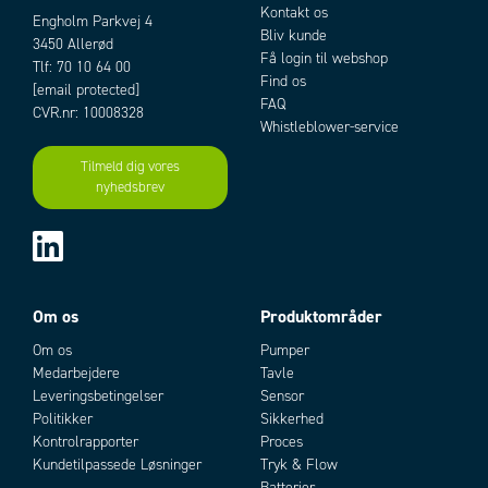
Kontakt os
Engholm Parkvej 4
Bliv kunde
3450 Allerød
Få login til webshop
Tlf: 70 10 64 00
Find os
[email protected]
FAQ
CVR.nr: 10008328
Whistleblower-service
Tilmeld dig vores
Add as new cart row
Add to existing cart row
nyhedsbrev
Om os
Produktområder
Om os
Pumper
Medarbejdere
Tavle
Leveringsbetingelser
Sensor
Politikker
Sikkerhed
Kontrolrapporter
Proces
Kundetilpassede Løsninger
Tryk & Flow
Batterier