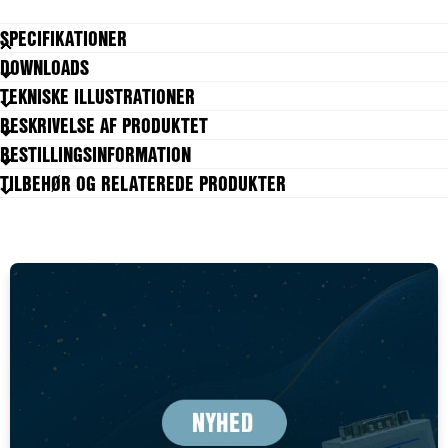
godkendt. OEM Automatic Klitsø er forhandler og leverandør af twin
SPECIFIKATIONER
screw pumps fra ITT Bornemann i Danmark. Anvendelsesområder:
Mejerier: Forskellige mælkeprodukter, yoghurt, smør, osteprodukter etc.
DOWNLOADS
Drikkevarer: Juice, vin, koncentrater, malt extrakt etc. Fødevarer: Olier,
TEKNISKE ILLUSTRATIONER
supper, marmelade, babymad etc. Kød: Hakket kød, dyrefoder etc.
Sukker: Chokolade, sukker, cremefyld etc. Pharmaindustrien: Medicinal
BESKRIVELSE AF PRODUKTET
råmaterialer, kosmetik etc.
BESTILLINGSINFORMATION
TILBEHØR OG RELATEREDE PRODUKTER