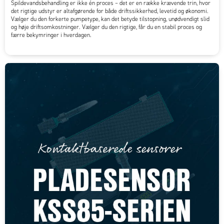
Spildevandsbehandling er ikke én proces – det er en række krævende trin, hvor
det rigtige udstyr er altafgørende for både driftssikkerhed, levetid og økonomi.
Vælger du den forkerte pumpetype, kan det betyde tilstopning, unødvendigt slid
og høje driftsomkostninger. Vælger du den rigtige, får du en stabil proces og
færre bekymringer i hverdagen.