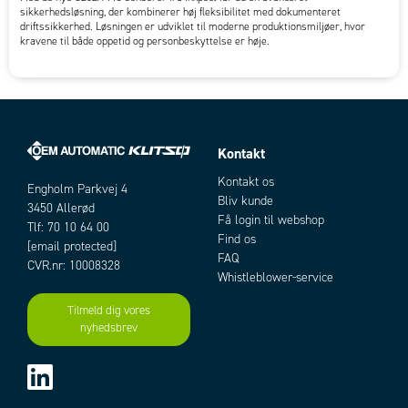
sikkerhedsløsning, der kombinerer høj fleksibilitet med dokumenteret
driftssikkerhed. Løsningen er udviklet til moderne produktionsmiljøer, hvor
kravene til både oppetid og personbeskyttelse er høje.
Kontakt
Kontakt os
Engholm Parkvej 4
Bliv kunde
3450 Allerød
Få login til webshop
Tlf: 70 10 64 00
Find os
[email protected]
FAQ
CVR.nr: 10008328
Whistleblower-service
Tilmeld dig vores
nyhedsbrev