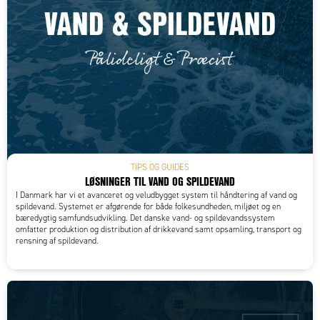
TIPS OG GUIDES
LØSNINGER TIL VAND OG SPILDEVAND
I Danmark har vi et avanceret og veludbygget system til håndtering af vand og
spildevand. Systemet er afgørende for både folkesundheden, miljøet og en
bæredygtig samfundsudvikling. Det danske vand- og spildevandssystem
omfatter produktion og distribution af drikkevand samt opsamling, transport og
rensning af spildevand.