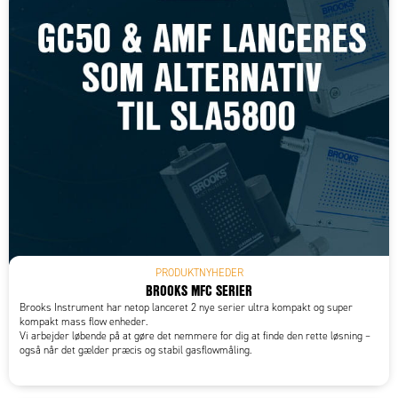
PRODUKTNYHEDER
BROOKS MFC SERIER
Brooks Instrument har netop lanceret 2 nye serier ultra kompakt og super
kompakt mass flow enheder.
Vi arbejder løbende på at gøre det nemmere for dig at finde den rette løsning –
også når det gælder præcis og stabil gasflowmåling.