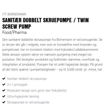
ITT BORNEMANN
SANITÆR DOBBELT SKRUEPUMPE / TWIN
SCREW PUMP
Food/Pharma
Den sanitære dobbelte skruepumpe fra Bornemann er selvansugende. De
to skruer der går i indgreb, men som er kontaktfrie med hinanden og
pumpehuset, har en konstant rotation mod tryksiden/udløbskammeret.
Dette aksiale system sikrer en nænsom pumpning med meget lav
pulsation. Det beskytter produktet og fastholder størrelse, overflade og
integriteten af produktet. Pumpen har et unikt hygiejnisk design. På grund
af det store spænd i pumpehastigheder – op til 3.600 omdr. pr. minut, har
vi her en pumpe der er perfekt til forskelligartede processer og
Sanitær dobbelt skruepumpe
produkter, men samtidig kan anvendes i CIP og SIP processen. Derved
har vi 2-i-1 princippet. Fordelene ved en dobbelt skrue pumpe er klare:
2-i-1 princippet
Ingen brug for en ekstra CIP pumpe, og derfor ingen ekstra rørføring,
Modulært design som giver stor fleksibilitet
ventiler og styring. Det er pladsbesparende og reducerer investeringen.
Ultra-hygiejnisk løsning
Både selve produktet, samt CIP/SIP væsken, kan pumpes med kun én
Skruepumpe er selvansugende
pumpe. Den er meget rengøringsvenlig, og er både EHEDG og 3A