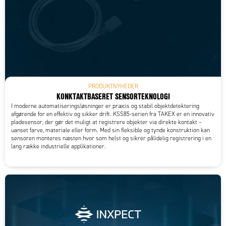
PRODUKTNYHEDER
KONKTAKTBASERET SENSORTEKNOLOGI
I moderne automatiseringsløsninger er præcis og stabil objektdetektering
afgørende for en effektiv og sikker drift. KSS85-serien fra TAKEX er en innovativ
pladesensor, der gør det muligt at registrere objekter via direkte kontakt –
uanset farve, materiale eller form. Med sin fleksible og tynde konstruktion kan
sensoren monteres næsten hvor som helst og sikrer pålidelig registrering i en
lang række industrielle applikationer.