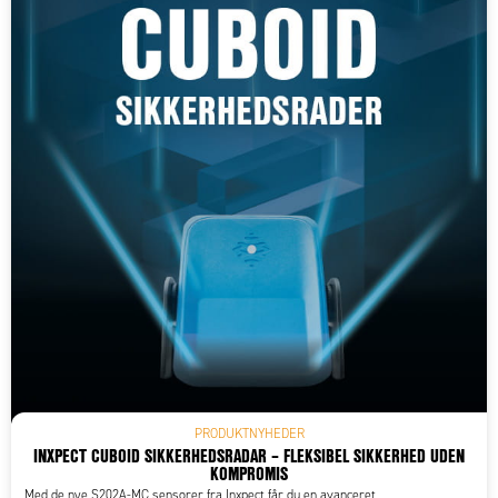
PRODUKTNYHEDER
INXPECT CUBOID SIKKERHEDSRADAR – FLEKSIBEL SIKKERHED UDEN
KOMPROMIS
Med de nye S202A-MC sensorer fra Inxpect får du en avanceret