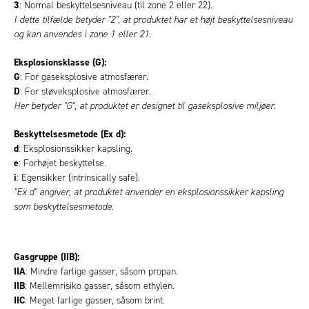
3
: Normal beskyttelsesniveau (til zone 2 eller 22).
I dette tilfælde betyder "2", at produktet har et højt beskyttelsesniveau
og kan anvendes i zone 1 eller 21.
Eksplosionsklasse (G):
G
: For gaseksplosive atmosfærer.
D
: For støveksplosive atmosfærer.
Her betyder "G", at produktet er designet til gaseksplosive miljøer.
Beskyttelsesmetode (Ex d):
d
: Eksplosionssikker kapsling.
e
: Forhøjet beskyttelse.
i
: Egensikker (intrinsically safe).
"Ex d" angiver, at produktet anvender en eksplosionssikker kapsling
som beskyttelsesmetode.
Gasgruppe (IIB):
IIA
: Mindre farlige gasser, såsom propan.
IIB
: Mellemrisiko gasser, såsom ethylen.
IIC
: Meget farlige gasser, såsom brint.