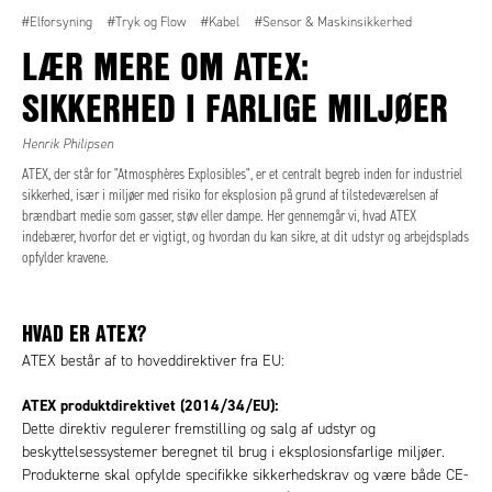
#Elforsyning
#Tryk og Flow
#Kabel
#Sensor & Maskinsikkerhed
LÆR MERE OM ATEX:
SIKKERHED I FARLIGE MILJØER
Henrik Philipsen
ATEX, der står for "Atmosphères Explosibles", er et centralt begreb inden for industriel
sikkerhed, især i miljøer med risiko for eksplosion på grund af tilstedeværelsen af
brændbart medie som gasser, støv eller dampe. Her gennemgår vi, hvad ATEX
indebærer, hvorfor det er vigtigt, og hvordan du kan sikre, at dit udstyr og arbejdsplads
opfylder kravene.
HVAD ER ATEX?
ATEX består af to hoveddirektiver fra EU:
ATEX produktdirektivet (2014/34/EU):
Dette direktiv regulerer fremstilling og salg af udstyr og
beskyttelsessystemer beregnet til brug i eksplosionsfarlige miljøer.
Produkterne skal opfylde specifikke sikkerhedskrav og være både CE-