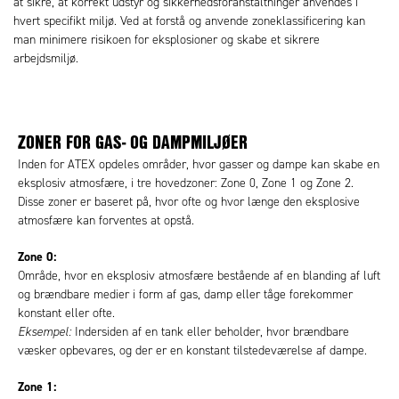
at sikre, at korrekt udstyr og sikkerhedsforanstaltninger anvendes i
hvert specifikt miljø. Ved at forstå og anvende zoneklassificering kan
man minimere risikoen for eksplosioner og skabe et sikrere
arbejdsmiljø.
ZONER FOR GAS- OG DAMPMILJØER
Inden for ATEX opdeles områder, hvor gasser og dampe kan skabe en
eksplosiv atmosfære, i tre hovedzoner: Zone 0, Zone 1 og Zone 2.
Disse zoner er baseret på, hvor ofte og hvor længe den eksplosive
atmosfære kan forventes at opstå.
Zone 0:
Område, hvor en eksplosiv atmosfære bestående af en blanding af luft
og brændbare medier i form af gas, damp eller tåge forekommer
konstant eller ofte.
Eksempel:
Indersiden af en tank eller beholder, hvor brændbare
væsker opbevares, og der er en konstant tilstedeværelse af dampe.
Zone 1: