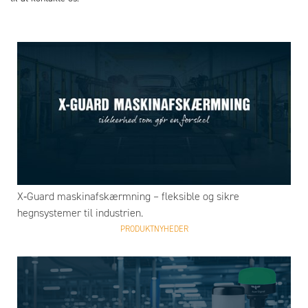
X‑Guard maskinafskærmning – fleksible og sikre
hegnsystemer til industrien.
PRODUKTNYHEDER