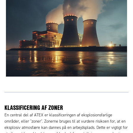
KLASSIFICERING AF ZONER
En central del af ATEX er klassificeringen af eksplosionsfarlige
områder, eller "zoner". Zonerne bruges til at vurdere risikoen for, at en
eksplosiv atmosfære kan dannes på en arbejdsplads. Dette er vigtigt for