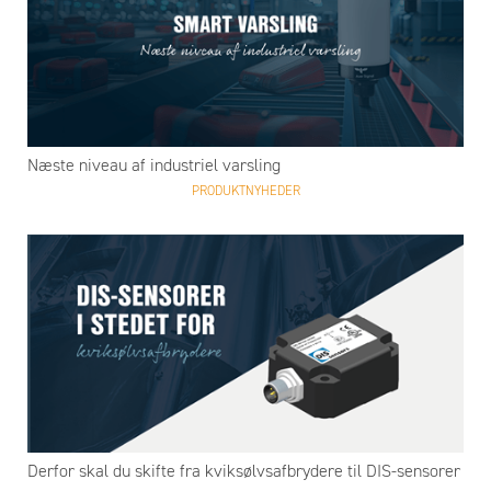
Næste niveau af industriel varsling
PRODUKTNYHEDER
Derfor skal du skifte fra kviksølvsafbrydere til DIS-sensorer