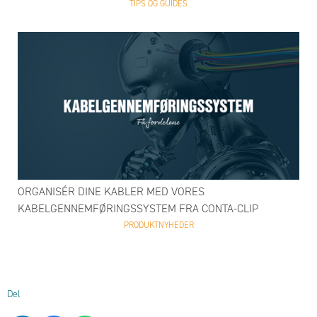
TIPS OG GUIDES
ORGANISÉR DINE KABLER MED VORES
KABELGENNEMFØRINGSSYSTEM FRA CONTA-CLIP
PRODUKTNYHEDER
Del