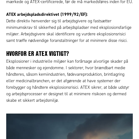
mærkede og ATEX-certificerede, før de må markedsføres inden for EU.
ATEX arbejdspladsdirektivet (1999/92/EF):
Dette direktiv henvender sig til arbejdsgivere og fastsætter
minimumskrav til sikkerhed på arbejdspladser med eksplosionsfarlige
miljøer. Arbejdsgivere skal identificere og vurdere eksplosionsrisici
samt træffe nødvendige foranstaltninger for at minimere disse risici.
HVORFOR ER ATEX VIGTIGT?
Eksplosioner i industrielle miljøer kan forårsage alvorlige skader på
både mennesker og ejendomme. I sektorer, hvor brændbart medie
håndteres, såsom kemiindustrien, fødevareproduktion, brintlagring
eller medicinalbranchen, er det afgørende at have systemer der
forebygger og håndtere eksplosionsrisici. ATEX sikrer, at både udstyr
og arbejdsprocesser er designet til at minimere risikoen og dermed
skabe et sikkert arbejdsmiljø.