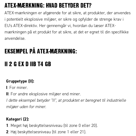
ATEX-MÆRKNING: HVAD BETYDER DET?
ATEX-mærkningen er afgørende for at sikre, at produkter, der anvendes
i potentielt eksplosive miljøer, er sikre og opfylder de strenge krav i
EU's ATEX-direktiv. Her gennemgår vi, hvordan du læser ATEX-
mærkningen på et produkt for at sikre, at det er egnet til din specifikke
anvendelse.
EKSEMPEL PÅ ATEX-MÆRKNING:
II 2 G EX D IIB T4 GB
Gruppetype (II):
I
: For miner.
II
: For andre eksplosive miljøer end miner.
I dette eksempel betyder "II", at produktet er beregnet til industrielle
miljøer uden for miner.
Kategori (2):
1
: Meget høj beskyttelsesniveau (til zone 0 eller 20).
2
: Høj beskyttelsesniveau (til zone 1 eller 21).