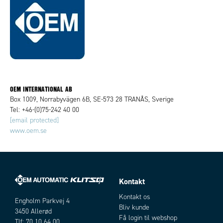
OEM INTERNATIONAL AB
Box 1009, Norrabyvägen 6B, SE-573 28 TRANÅS, Sverige
Tel: +46-(0)75-242 40 00
[email protected]
www.oem.se
Kontakt
Kontakt os
Engholm Parkvej 4
Bliv kunde
3450 Allerød
Få login til webshop
Tlf: 70 10 64 00