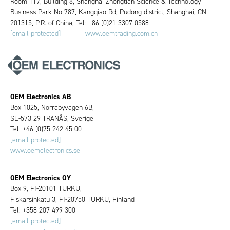
Room 117, Building 8, Shanghai Zhongtian Science & Technology
Business Park No 787, Kangqiao Rd, Pudong district, Shanghai, CN-
201315, P.R. of China, Tel: +86 (0)21 3307 0588
[email protected]
www.oemtrading.com.cn
OEM Electronics AB
Box 1025, Norrabyvägen 6B,
SE-573 29 TRANÅS, Sverige
Tel: +46-(0)75-242 45 00
[email protected]
www.oemelectronics.se
OEM Electronics OY
Box 9, FI-20101 TURKU,
Fiskarsinkatu 3, FI-20750 TURKU, Finland
Tel: +358-207 499 300
[email protected]