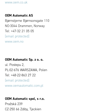
www.oem.co.uk
OEM Automatic AS
Bjørnstjerne Bjørnsonsgate 110
NO-3044 Drammen, Norway
Tel: +47-32 21 05 05
[email protected]
www.oem.no
OEM Automatic Sp. z o. o.
ul. Postepu 2,
PL-02-676 WARSZAWA, Polen
Tel: +48-22-863 27 22
[email protected]
www.oemautomatic.com.pl
OEM Automatic spol, s r.o.
Pražská 239
CZ-250 66 Zdiby, Tjeckien