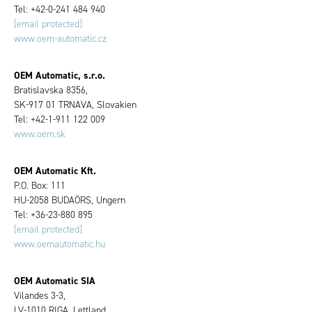
Tel: +42-0-241 484 940
[email protected]
www.oem-automatic.cz
OEM Automatic, s.r.o.
Bratislavska 8356,
SK-917 01 TRNAVA, Slovakien
Tel: +42-1-911 122 009
www.oem.sk
OEM Automatic Kft.
P.O. Box: 111
HU-2058 BUDAÖRS, Ungern
Tel: +36-23-880 895
[email protected]
www.oemautomatic.hu
OEM Automatic SIA
Vilandes 3-3,
LV-1010 RIGA, Lettland