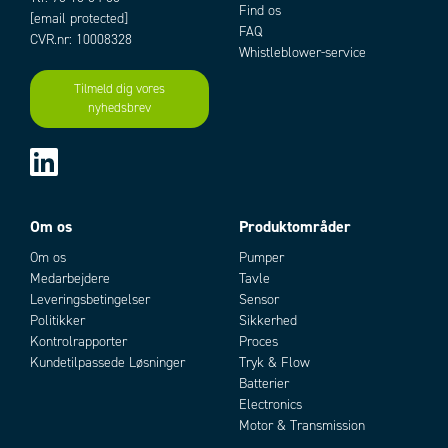
Find os
[email protected]
FAQ
CVR.nr: 10008328
Whistleblower-service
Tilmeld dig vores
nyhedsbrev
Om os
Produktområder
Om os
Pumper
Medarbejdere
Tavle
Leveringsbetingelser
Sensor
Politikker
Sikkerhed
Kontrolrapporter
Proces
Kundetilpassede Løsninger
Tryk & Flow
Batterier
Electronics
Motor & Transmission