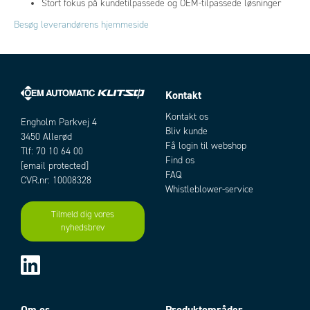
Stort fokus på kundetilpassede og OEM-tilpassede løsninger
Besøg leverandørens hjemmeside
Kontakt
Kontakt os
Engholm Parkvej 4
Bliv kunde
3450 Allerød
Få login til webshop
Tlf: 70 10 64 00
Find os
[email protected]
FAQ
CVR.nr: 10008328
Whistleblower-service
Tilmeld dig vores
nyhedsbrev
Om os
Produktområder