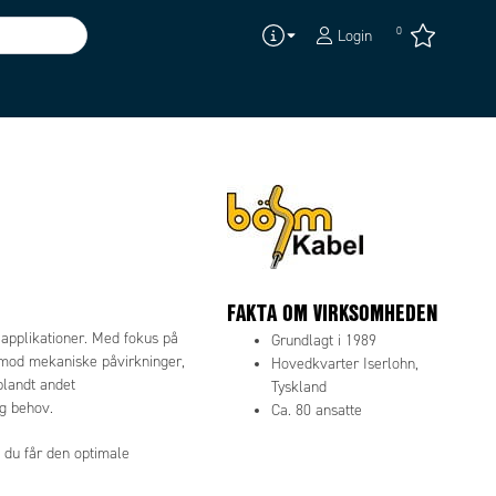
0
Login
FAKTA OM VIRKSOMHEDEN
e applikationer. Med fokus på
Grundlagt i 1989
vt mod mekaniske påvirkninger,
Hovedkvarter Iserlohn,
blandt andet
Tyskland
og behov.
Ca. 80 ansatte
 du får den optimale