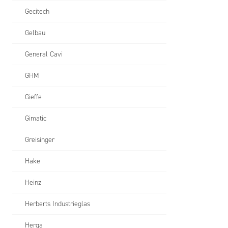
Gecitech
Gelbau
General Cavi
GHM
Gieffe
Gimatic
Greisinger
Hake
Heinz
Herberts Industrieglas
Herga