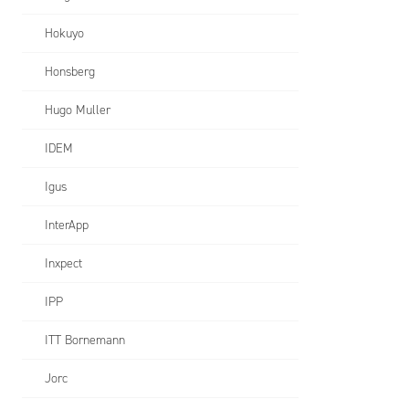
Hokuyo
Honsberg
Hugo Muller
IDEM
Igus
InterApp
Inxpect
IPP
ITT Bornemann
Jorc