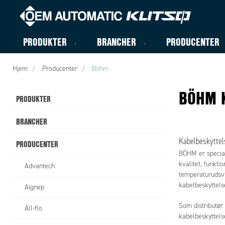
PRODUKTER
BRANCHER
PRODUCENTER
Hjem
Producenter
Bohm
BÖHM 
PRODUKTER
BRANCHER
Kabelbeskyttels
PRODUCENTER
BÖHM er speciali
kvalitet, funkti
Advantech
temperaturudsvi
kabelbeskyttelse
Aignep
Som distributør
All-flo
kabelbeskyttelse