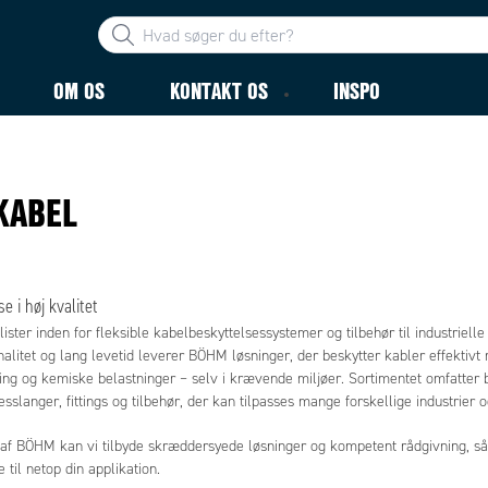
OM OS
KONTAKT OS
INSPO
KABEL
e i høj kvalitet
ster inden for fleksible kabelbeskyttelsessystemer og tilbehør til industriell
onalitet og lang levetid leverer BÖHM løsninger, der beskytter kabler effekti
ng og kemiske belastninger – selv i krævende miljøer. Sortimentet omfatter 
sslanger, fittings og tilbehør, der kan tilpasses mange forskellige industrier 
 af BÖHM kan vi tilbyde skræddersyede løsninger og kompetent rådgivning, så
 til netop din applikation.