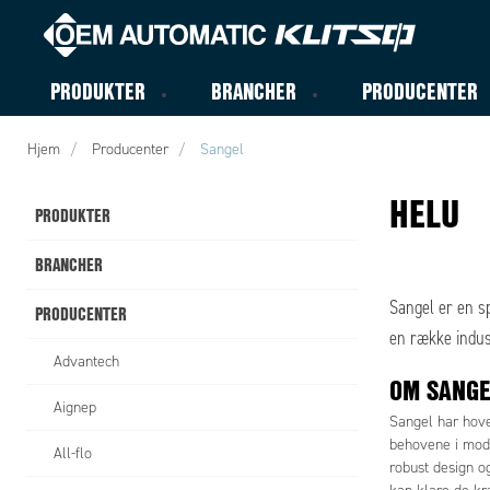
PRODUKTER
BRANCHER
PRODUCENTER
Hjem
Producenter
Sangel
HELU
PRODUKTER
BRANCHER
Sangel er en sp
PRODUCENTER
en række indus
Advantech
OM SANGE
Aignep
Sangel har hoved
behovene i mode
All-flo
robust design og