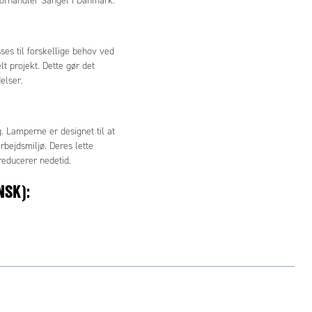
forhandler Sangel i Danmark.
es til forskellige behov ved
lt projekt. Dette gør det
elser.
. Lamperne er designet til at
rbejdsmiljø. Deres lette
 reducerer nedetid.
NSK):