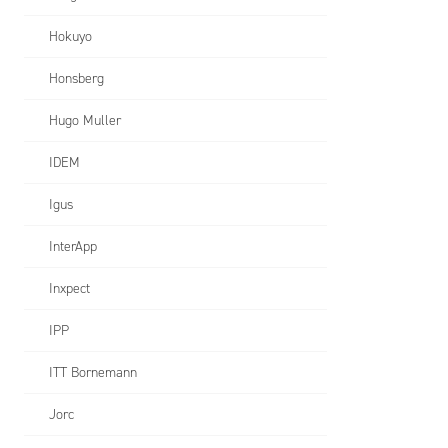
Hokuyo
Honsberg
Hugo Muller
IDEM
Igus
InterApp
Inxpect
IPP
ITT Bornemann
Jorc