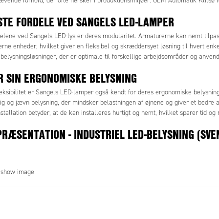
ævende forhold, der ofte hersker i produktionsmiljøer. OEM Automatik Klitsø 
GSTE FORDELE VED SANGELS LED-LAMPER
elene ved Sangels LED-lys er deres modularitet. Armaturerne kan nemt tilpass
 fjerne enheder, hvilket giver en fleksibel og skræddersyet løsning til hvert enke
 belysningsløsninger, der er optimale til forskellige arbejdsområder og anvend
R SIN ERGONOMISKE BELYSNING
eksibilitet er Sangels LED-lamper også kendt for deres ergonomiske belysning
ig og jævn belysning, der mindsker belastningen af øjnene og giver et bedre a
stallation betyder, at de kan installeres hurtigt og nemt, hvilket sparer tid og
RÆSENTATION - INDUSTRIEL LED-BELYSNING (SVE