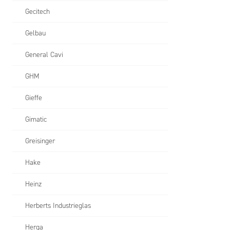
Gecitech
Gelbau
General Cavi
GHM
Gieffe
Gimatic
Greisinger
Hake
Heinz
Herberts Industrieglas
Herga