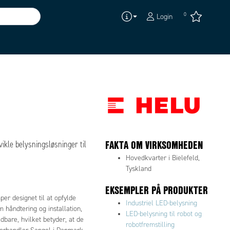
0
Login
FAKTA OM VIRKSOMHEDEN
vikle belysningsløsninger til
Hovedkvarter i Bielefeld,
Tyskland
EKSEMPLER PÅ PRODUKTER
er designet til at opfylde
Industriel LED-belysning
håndtering og installation,
LED-belysning til robot og
dbare, hvilket betyder, at de
robotfremstilling