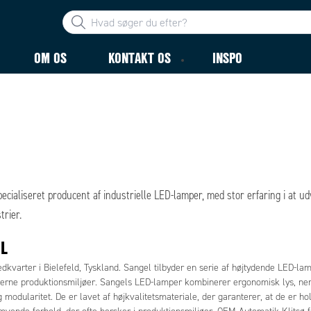
OM OS
KONTAKT OS
INSPO
ecialiseret producent af industrielle LED-lamper, med stor erfaring i at ud
trier.
L
kvarter i Bielefeld, Tyskland. Sangel tilbyder en serie af højtydende LED-lamp
rne produktionsmiljøer. Sangels LED-lamper kombinerer ergonomisk lys, nem 
 modularitet. De er lavet af højkvalitetsmateriale, der garanterer, at de er hol