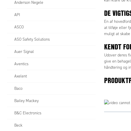
kan klare de kr
Anderson Negele
DE VIGTI
API
En af hovedford
ASCO
at tilføje eller
muligt at skabe
ASO Safety Solutions
KENDT FO
Auer Signal
Udover deres fl
give en behagel
Aventics
håndtering og in
Axelent
PRODUKTP
Baco
Bailey Mackey
B&C Electronics
Beck