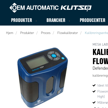
PRODUKTER
BRANCHER
PRODUCENTER
Hjem
Produkter
Proces
Flowkalibrator
Kalibreringsenhe
MESA LAB
KALI
FLO
Defende
kalibrerin
Ideel t
Flowom
High)
Målenøj