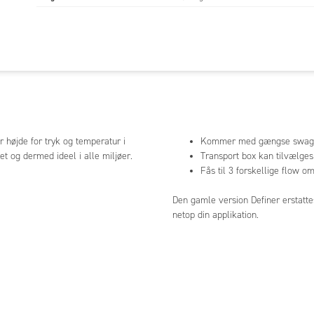
r højde for tryk og temperatur i
Kommer med gængse swagel
t og dermed ideel i alle miljøer.
Transport box kan tilvælges
Fås til 3 forskellige flow o
Den gamle version Definer erstattes
netop din applikation.