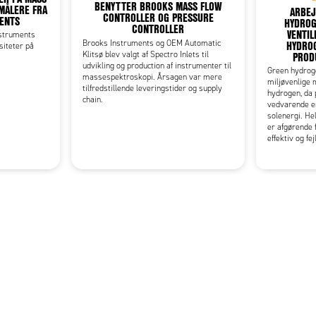
BENYTTER BROOKS MASS FLOW
MÅLERE FRA
ARBEJ
CONTROLLER OG PRESSURE
ENTS
HYDROG
CONTROLLER
VENTIL
struments
HYDRO
Brooks Instruments og OEM Automatic
rsiteter på
PROD
Klitsø blev valgt af Spectro Inlets til
udvikling og production af instrumenter til
Green hydrog
massespektroskopi. Årsagen var mere
miljøvenlige 
tilfredstillende leveringstider og supply
hydrogen, da 
chain.
vedvarende en
solenergi. Hel
er afgørende 
effektiv og fej