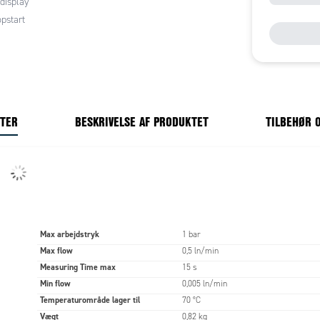
 display
opstart
NTER
BESKRIVELSE AF PRODUKTET
TILBEHØR 
Max arbejdstryk
1 bar
Max flow
0,5 ln/min
Measuring Time max
15 s
Min flow
0,005 ln/min
Temperaturområde lager til
70 °C
Vægt
0,82 kg