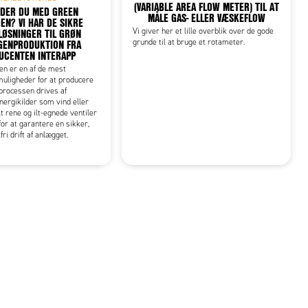
(VARIABLE AREA FLOW METER) TIL AT
DER DU MED GREEN
MÅLE GAS- ELLER VÆSKEFLOW
EN? VI HAR DE SIKRE
LØSNINGER TIL GRØN
Vi giver her et lille overblik over de gode
GENPRODUKTION FRA
grunde til at bruge et rotameter.
UCENTEN INTERAPP
en er en af de mest
muligheder for at producere
processen drives af
ergikilder som vind eller
t rene og ilt-egnede ventiler
for at garantere en sikker,
lfri drift af anlægget.