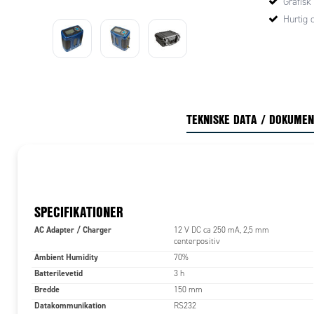
Grafisk
Hurtig 
TEKNISKE DATA / DOKUME
SPECIFIKATIONER
AC Adapter / Charger
12 V DC ca 250 mA, 2,5 mm
centerpositiv
Ambient Humidity
70%
Batterilevetid
3 h
Bredde
150 mm
Datakommunikation
RS232