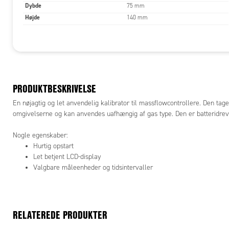
Dybde
75 mm
Højde
140 mm
PRODUKTBESKRIVELSE
En nøjagtig og let anvendelig kalibrator til massflowcontrollere. Den tage
omgivelserne og kan anvendes uafhængig af gas type. Den er batteridreve
Nogle egenskaber:
Hurtig opstart
Let betjent LCD-display
Valgbare måleenheder og tidsintervaller
RELATEREDE PRODUKTER