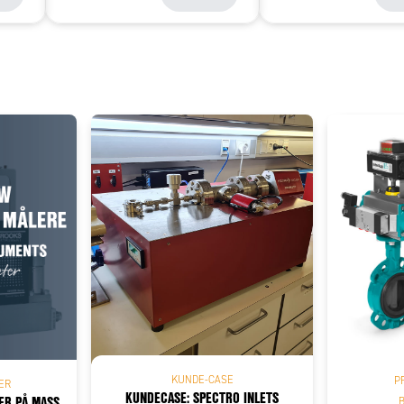
Add as new cart row
 to existing cart row
KUNDE-CASE
P
ER
KUNDECASE: SPECTRO INLETS
TER PÅ MASS