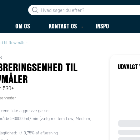
OM OS
KONTAKT OS
INSPO
d til flowmåler
S
BRERINGSENHED TIL
UDVALGT 
WMÅLER
r 530+
gsenheder
il rene ikke aggresive gasser
råde 5-30000ml/min (vælg mellem Low, Medium,
agtighed: +/-0,75% af aflæsning