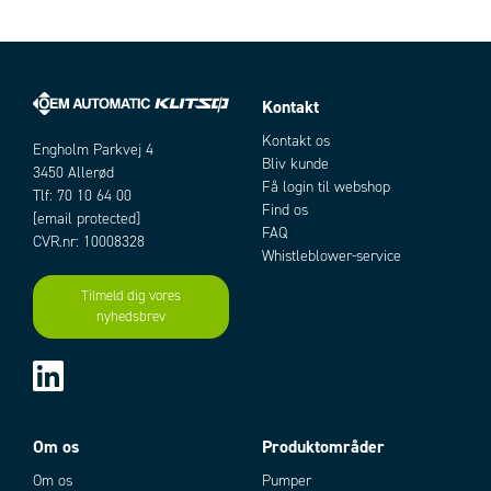
K
65 mm
D
95 mm
D4
45 mm
Bøjningsradius
42,5 mm
Kontakt
Artikler
Kontakt os
Engholm Parkvej 4
Bliv kunde
3450 Allerød
Få login til webshop
Tlf: 70 10 64 00
Find os
[email protected]
FAQ
CVR.nr: 10008328
Whistleblower-service
Tilmeld dig vores
nyhedsbrev
Add as new cart row
Add to existing cart row
Om os
Produktområder
Om os
Pumper