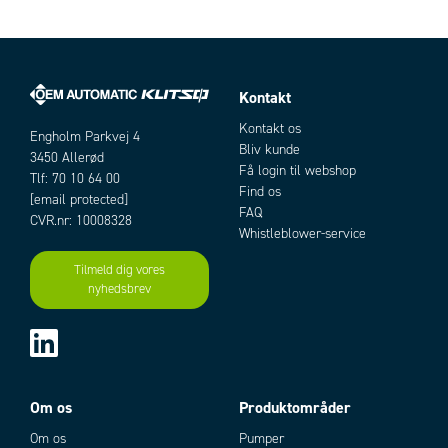
Kontakt
Artikler
Kontakt os
Engholm Parkvej 4
Bliv kunde
3450 Allerød
Få login til webshop
Tlf: 70 10 64 00
Find os
[email protected]
FAQ
CVR.nr: 10008328
Whistleblower-service
Tilmeld dig vores
nyhedsbrev
Add as new cart row
Add to existing cart row
Om os
Produktområder
Om os
Pumper