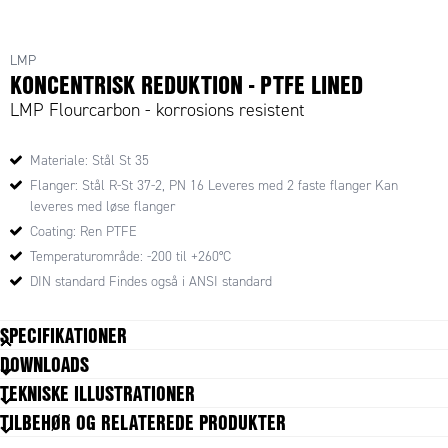
LMP
KONCENTRISK REDUKTION - PTFE LINED
LMP Flourcarbon - korrosions resistent
Materiale: Stål St 35
Flanger: Stål R-St 37-2, PN 16 Leveres med 2 faste flanger Kan
leveres med løse flanger
Coating: Ren PTFE
Temperaturområde: -200 til +260°C
DIN standard Findes også i ANSI standard
SPECIFIKATIONER
DOWNLOADS
TEKNISKE ILLUSTRATIONER
TILBEHØR OG RELATEREDE PRODUKTER