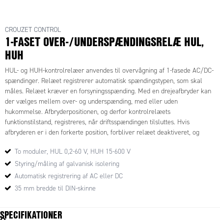
CROUZET CONTROL
1-FASET OVER-/UNDERSPÆNDINGSRELÆ HUL,
HUH
HUL- og HUH-kontrolrelæer anvendes til overvågning af 1-fasede AC/DC-
spændinger. Relæet registrerer automatisk spændingstypen, som skal
måles. Relæet kræver en forsyningsspænding. Med en drejeafbryder kan
der vælges mellem over- og underspænding, med eller uden
hukommelse. Afbryderpositionen, og derfor kontrolrelæets
funktionstilstand, registreres, når driftsspændingen tilsluttes. Hvis
afbryderen er i den forkerte position, forbliver relæet deaktiveret, og
lysdioderne blinker for at angive en forkert indstilling. Hvis
To moduler, HUL 0,2-60 V, HUH 15-600 V
afbryderpositionen ændres ved drift, begynder alle lysdioder at blinke,
men enheden vil fortsat fungere normalt med den spænding, der blev
Styring/måling af galvanisk isolering
indstillet ved den seneste forsyningstilslutning. Lysdioderne vender tilbage
Automatisk registrering af AC eller DC
til normal funktion, når afbryderen vender tilbage til sin originalposition,
35 mm bredde til DIN-skinne
som blev indstillet før første forsyningstilslutning. Grænseværdien for
over- eller underspænding indstilles med et potentiometer, der er
SPECIFIKATIONER
skaleret i procent af den spænding, der skal overvåges.