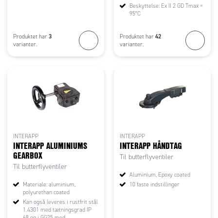
Beskyttelse: Ex II 2 GD Tmax =
95°C
3
42
Produktet har
Produktet har
varianter.
varianter.
INTERAPP
INTERAPP
INTERAPP ALUMINIUMS
INTERAPP HÅNDTAG
GEARBOX
Til butterflyventiler
Til butterflyventiler
Aluminium, Epoxy coated
Materiale: aluminium,
10 faste indstillinger
polyurethan coated
Kan også leveres i rustfrit stål
1.4301 med tætningsgrad IP
68 og i GG25 med