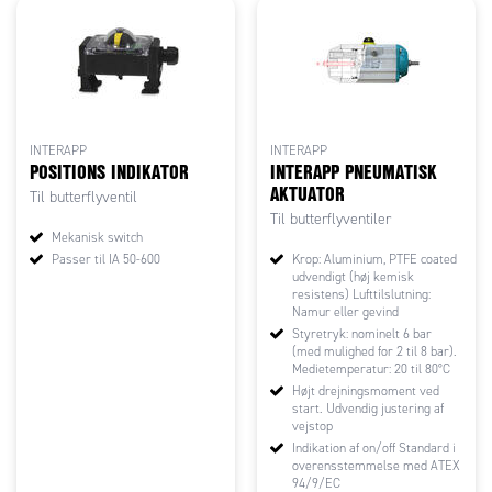
INTERAPP
INTERAPP
POSITIONS INDIKATOR
INTERAPP PNEUMATISK
AKTUATOR
Til butterflyventil
Til butterflyventiler
Mekanisk switch
Passer til IA 50-600
Krop: Aluminium, PTFE coated
udvendigt (høj kemisk
resistens) Lufttilslutning:
Namur eller gevind
Styretryk: nominelt 6 bar
(med mulighed for 2 til 8 bar).
Medietemperatur: 20 til 80°C
Højt drejningsmoment ved
start. Udvendig justering af
vejstop
Indikation af on/off Standard i
overensstemmelse med ATEX
94/9/EC