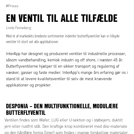
#Proces
EN VENTIL TIL ALLE TILFÆLDE
Linda Fenneberg
Med et af markedets bredeste sortimenter indenfor butterflyventiler kan vi tilbyde
ventiler til stort set alle applikationer.
InterApp har designet og produceret ventiler til industrielle processer,
såsom vandbehandling, kemisk industri og off shore, i næsten 45 år.
Butterflyventilerne hjælper til en sikker transport og regulering af
væsker, gasser og faste medier. InterApp’s mange års erfaring gør os i
stand til at levere kvalitetsventiler til selv de mest krævende
applikationer og projekter.
DESPONIA – DEN MULTIFUNKTIONELLE, MODULÆRE
BUTTERFLYVENTIL
Ventilen findes som Wafer, LUG eller U-sektion og i støbejern, duktilt
jern eller rustfrit stål. Den kraftige krop kombineret med disc-materiale
og den hårdføre foring (liner) som findes i mange forskellige materialer,