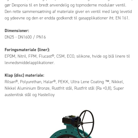
gør Desponia til en bredt anvendelig og topmoderne modulær ventil.
Den rette sammensætning af materiale giver en ventil med lang levetid
og ydeevne og den er endda godkendt til gasapplikationer iht. EN 161.
Dimensioner:
DN25 - DN1600 / PN16
Foringsmateriale (liner):
EPDM, Nitril, FPM, Flucast®, CSM, ECO, silikone, hvide og blå linere til
levnedsmiddelapplikationer.
Klap (disc) materiale:
Rilsan®, Polyurethan, Halar®, PEKK, Ultra Lene Coating ™, Nikkel,
Nikkel Aluminium Bronze, Rustfrit stål, Rustfrit stål (Ra <0,8), Super
austenitisk stål og Hastelloy