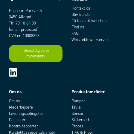
Kontakt os
Engholm Parkvej 4
Bliv kunde
3450 Allerød
Få login til webshop
Tlf: 70 10 64 00
Find os
[email protected]
FAQ
CVR.nr: 10008328
Whistleblower-service
Tilmeld dig vores
nyhedsbrev
Om os
Produktområder
Om os
Pumper
Medarbejdere
Tavle
Leveringsbetingelser
Sensor
Politikker
Sikkerhed
Kontrolrapporter
Proces
Kundetilpassede Løsninger
Tryk & Flow