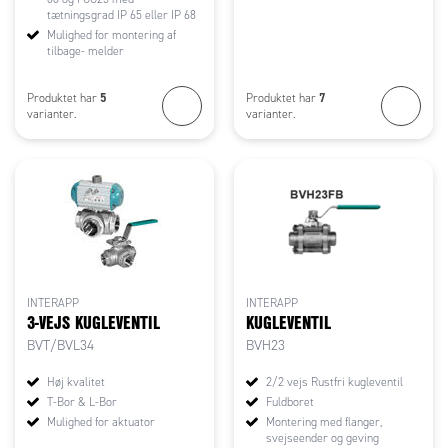
tætningsgrad IP 65 eller IP 68
Mulighed for montering af
tilbage- melder
5
7
Produktet har
Produktet har
varianter.
varianter.
INTERAPP
INTERAPP
3-VEJS KUGLEVENTIL
KUGLEVENTIL
BVT/BVL34
BVH23
Høj kvalitet
2/2 vejs Rustfri kugleventil
T-Bor & L-Bor
Fuldboret
Mulighed for aktuator
Montering med flanger,
svejseender og geving