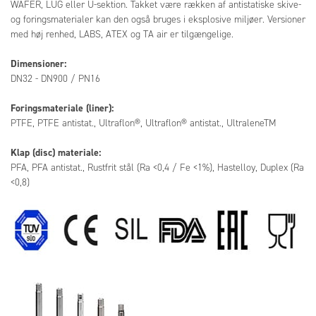
WAFER, LUG eller U-sektion. Takket være rækken af antistatiske skive-
og foringsmaterialer kan den også bruges i eksplosive miljøer. Versioner
med høj renhed, LABS, ATEX og TA air er tilgængelige.
Dimensioner:
DN32 - DN900 / PN16
Foringsmateriale (liner):
PTFE, PTFE antistat., Ultraflon®, Ultraflon® antistat., UltraleneTM
Klap (disc) materiale:
PFA, PFA antistat., Rustfrit stål (Ra <0,4 / Fe <1%), Hastelloy, Duplex (Ra
<0,8)