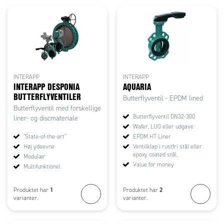
INTERAPP
INTERAPP
INTERAPP DESPONIA
AQUARIA
BUTTERFLYVENTILER
Butterflyventil - EPDM lined
Butterflyventil med forskellige
Butterflyventil DN32-300
liner- og discmateriale
Wafer, LUG eller udgave
"State-of-the-art"
EPDM HT Liner
Høj ydeevne
Ventilklap i rustfri stål eller
epoxy coated stål.
Modulær
Value for money
Multifunktionel
1
2
Produktet har
Produktet har
varianter.
varianter.