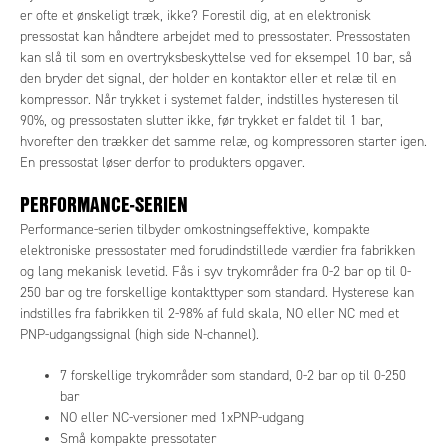
er ofte et ønskeligt træk, ikke? Forestil dig, at en elektronisk
pressostat kan håndtere arbejdet med to pressostater. Pressostaten
kan slå til som en overtryksbeskyttelse ved for eksempel 10 bar, så
den bryder det signal, der holder en kontaktor eller et relæ til en
kompressor. Når trykket i systemet falder, indstilles hysteresen til
90%, og pressostaten slutter ikke, før trykket er faldet til 1 bar,
hvorefter den trækker det samme relæ, og kompressoren starter igen.
En pressostat løser derfor to produkters opgaver.
PERFORMANCE-SERIEN
Performance-serien tilbyder omkostningseffektive, kompakte
elektroniske pressostater med forudindstillede værdier fra fabrikken
og lang mekanisk levetid. Fås i syv trykområder fra 0-2 bar op til 0-
250 bar og tre forskellige kontakttyper som standard. Hysterese kan
indstilles fra fabrikken til 2-98% af fuld skala, NO eller NC med et
PNP-udgangssignal (high side N-channel).
7 forskellige trykområder som standard, 0-2 bar op til 0-250
bar
NO eller NC-versioner med 1xPNP-udgang
Små kompakte pressotater