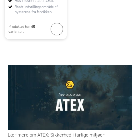
Hus i rustfri stål (1.4305)
Bredt indstillingsområde af
hysterese fra fabrikken
40
Produktet har
varianter.
Lær mere om ATEX: Sikkerhed i farlige miljøer