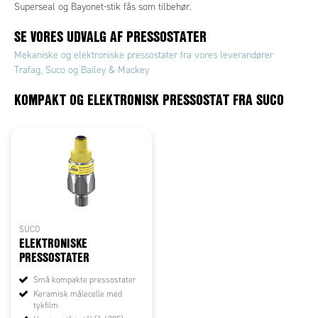
Superseal og Bayonet-stik fås som tilbehør.
SE VORES UDVALG AF PRESSOSTATER
Mekaniske og elektroniske pressostater fra vores leverandører
Trafag, Suco og Bailey & Mackey
KOMPAKT OG ELEKTRONISK PRESSOSTAT FRA SUCO
SUCO
ELEKTRONISKE
PRESSOSTATER
Små kompakte pressostater
Keramisk målecelle med
tykfilm