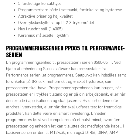
5 forskellige kontakttyper
Programmerbare både i sætpunkt, forsinkelse og hysterese
Attraktive priser og høj kvalitet
Overtryksbeskyttelse op til 2 X trykområdet
Hus i rustfrit stål (1.4305)
Keramisk målecelle i tykfilm
PROGRAMMERINGSENHED PPD05 TIL PERFORMANCE-
SERIEN
En programmeringsenhed til pressostater i serien 0500-0511. Ved
hjælp af enheden og Sucos software kan pressostater fra
Performance-serien let programmeres. Sætpunkt kan indstilles samt
forsinkelse på 0-2 sek. mellem det og ønsket hysterese, som
pressostaten skal have. Programmeringsenheden kan bruges, når
pressostaten er i trykløs tilstand og er på din arbejdsbænk, eller når
den er ude i applikationen og skal justeres. Hvis forholdene ofte
ændres i værkstedet, eller når der skal udføres test for fremtidige
produkter, kan dette være en smart investering. Enheden
programmeres først ved computeren på et halvt minut, hvorefter
pressostaten og enheden let kan tilsluttes det medfølgende kabel. I
basisversionen er den til M12-stik, men også DT-06, DIN-A, AMP