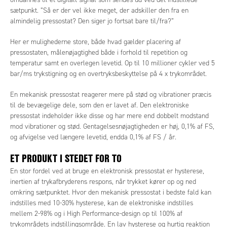
sætpunkt. ”Så er der vel ikke meget, der adskiller den fra en
almindelig pressostat? Den siger jo fortsat bare til/fra?”
Her er mulighederne store, både hvad gælder placering af
pressostaten, målenøjagtighed både i forhold til repetition og
temperatur samt en overlegen levetid. Op til 10 millioner cykler ved 5
bar/ms trykstigning og en overtryksbeskyttelse på 4 x trykområdet.
En mekanisk pressostat reagerer mere på stød og vibrationer præcis
til de bevægelige dele, som den er lavet af. Den elektroniske
pressostat indeholder ikke disse og har mere end dobbelt modstand
mod vibrationer og stød. Gentagelsesnøjagtigheden er høj, 0,1% af FS,
og afvigelse ved længere levetid, endda 0,1% af FS / år.
ET PRODUKT I STEDET FOR TO
En stor fordel ved at bruge en elektronisk pressostat er hysterese,
inertien af trykafbryderens respons, når trykket kører op og ned
omkring sætpunktet. Hvor den mekanisk pressostat i bedste fald kan
indstilles med 10-30% hysterese, kan de elektroniske indstilles
mellem 2-98% og i High Performance-design op til 100% af
trykområdets indstillingsområde. En lav hysterese og hurtig reaktion