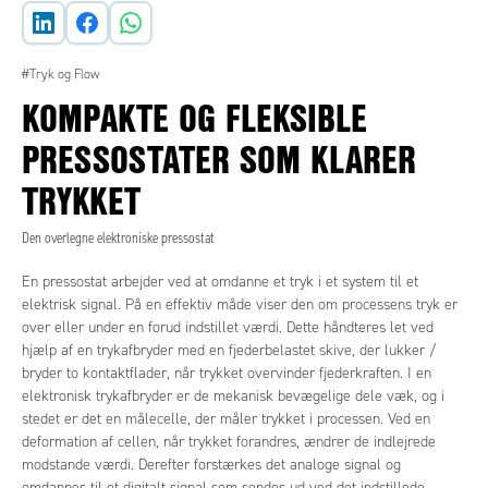
#Tryk og Flow
KOMPAKTE OG FLEKSIBLE
PRESSOSTATER SOM KLARER
TRYKKET
Den overlegne elektroniske pressostat
En pressostat arbejder ved at omdanne et tryk i et system til et
elektrisk signal. På en effektiv måde viser den om processens tryk er
over eller under en forud indstillet værdi. Dette håndteres let ved
hjælp af en trykafbryder med en fjederbelastet skive, der lukker /
bryder to kontaktflader, når trykket overvinder fjederkraften. I en
elektronisk trykafbryder er de mekanisk bevægelige dele væk, og i
stedet er det en målecelle, der måler trykket i processen. Ved en
deformation af cellen, når trykket forandres, ændrer de indlejrede
modstande værdi. Derefter forstærkes det analoge signal og
omdannes til et digitalt signal som sendes ud ved det indstillede