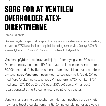
SØRG FOR AT VENTILEN
OVERHOLDER ATEX-
DIREKTIVERNE
Henrik Philipsen
Skudventiler, der bruges til at rengøre filtre i støvede omgivelser, såsom kornindustrien,
kræver ofte ATEX-klassifikationer, lang holdbarhed og nem service. Den nye ASCO SG-
spole opfylder ATEX Zone 2-22, Kategori 3D godkendt til støvmiljøer.
Ventilen opfylder disse krav ved hjælp af den nye grønne SG-spole.
Det er en epoxyspole med IP65 beskyttelsesklasse, der har garanteret
30.000 timers drift, hvilket resulterer i lang levetid og lavere samlede
omkostninger. Ventilerne findes med tilslutninger fra ¾ "op til 2½" og
med flere forskellige spændinger. Vi lagerfører ATEX ventilen i 1½"
med enten 24V DC og 24V AC eller 230V AC spole. Vi har også
reparationssæt til hurtig og nem service på dine ventiler.
Ventilen har samme egenskaber som den almindelige version - højt
flow, lang levetid og ekstremt hurtig åbning og lukning for at give en