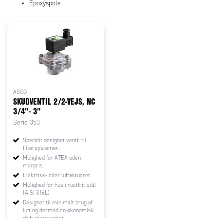
Epoxyspole
ASCO
SKUDVENTIL 2/2-VEJS, NC
3/4"- 3"
Serie 353
Specielt designet ventil til
filtersystemer.
Mulighed for ATEX uden
merpris.
Elektrisk- eller luftaktueret.
Mulighed for hus i rustfrit stål
(AISI 316L)
Designet til minimalt brug af
luft og dermed en økonomisk
drift af systemet.