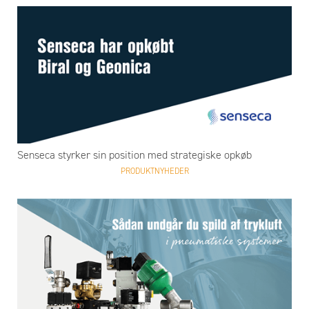
Senseca styrker sin position med strategiske opkøb
PRODUKTNYHEDER