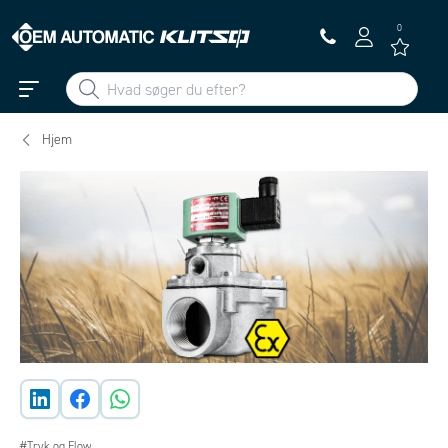
0
Hjem
#Tryk og Flow