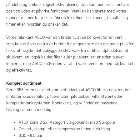
pålidelig og omkostningseffektiv løsning. Den kan monteres i enhver
position uden at påvirke funktionen. Ventilen kan styres med vores
manuelle timer for justere åbne-/lukketider i sekunder, minutter og
timer eller hvordan du ønsker det.
Vores fabrikant ASCO var den første til at se behovet for en ventil,
som kunne åbne og lukke hurtigt for at generere den optimale puls for
f.eks. at "skyde" det opbyggede støv væk fra et filter. Opfindelsen af
skudventilen (også kaldet filter eller pulsventiler) er siden blevet
kopieret, men ASCO 353-serien vil altid være ventilen med høj kvalitet
og effektivitet.
Komplet sortiment
Serie 353 er en del af et komplet udvalg af ASCO-filterprodukter, der
omfatter skudventiler, pilotventiler, pilotbokse, Filterstyrenheder,
komplette tanksystemer. Kontakt os, og vi finder en passende
løsning sammen med dig.
ATEX Zone 2-22, Kategori 3D-godkendt med SG-spole
Gevind-, clamp- eller compression fitting-tilslutning
0,35 - 8,5 bar