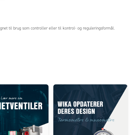
net til brug som controller eller til kontrol- og reguleringsformål.