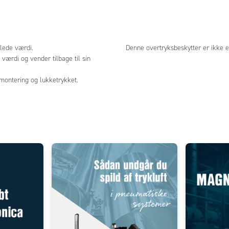
llede værdi.
Denne overtryksbeskytter er ikke eg
 værdi og vender tilbage til sin
smontering og lukketrykket.