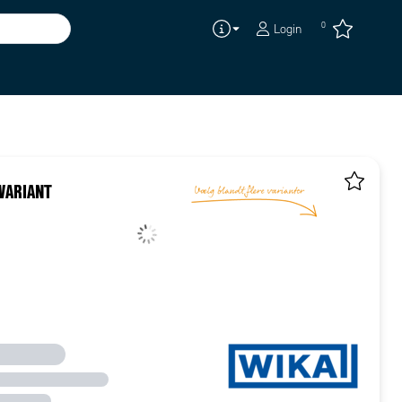
0
Login
VARIANT