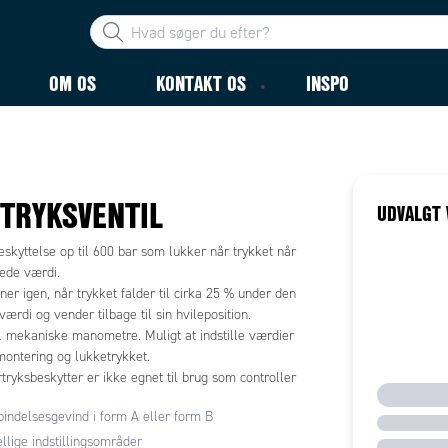
OM OS
KONTAKT OS
INSPO
TRYKSVENTIL
UDVALGT 
skyttelse op til 600 bar som lukker når trykket når
lede værdi.
ner igen, når trykket falder til cirka 25 % under den
 værdi og vender tilbage til sin hvileposition.
il mekaniske manometre. Muligt at indstille værdier
montering og lukketrykket.
ryksbeskytter er ikke egnet til brug som controller
ontrol- og reguleringsformål.
bindelsesgevind i form A eller form B
ellige indstillingsområder