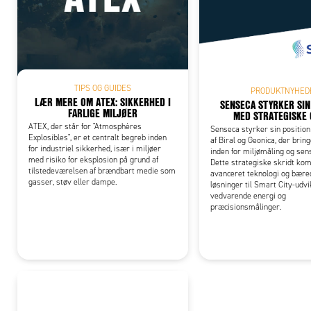
Add
TIPS OG GUIDES
PRODUKTNYHED
LÆR MERE OM ATEX: SIKKERHED I
SENSECA STYRKER SIN
FARLIGE MILJØER
MED STRATEGISKE
ATEX, der står for "Atmosphères
Senseca styrker sin positio
Explosibles", er et centralt begreb inden
af Biral og Geonica, der brin
for industriel sikkerhed, især i miljøer
inden for miljømåling og sen
med risiko for eksplosion på grund af
Dette strategiske skridt ko
tilstedeværelsen af brændbart medie som
avanceret teknologi og bære
gasser, støv eller dampe.
løsninger til Smart City-udvik
vedvarende energi og
præcisionsmålinger.