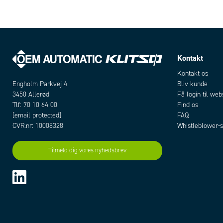
Kontakt
Kontakt os
Bliv kunde
Engholm Parkvej 4
Få login til we
3450 Allerød
Find os
Tlf: 70 10 64 00
FAQ
[email protected]
Whistleblower-s
CVR.nr: 10008328
Tilmeld dig vores nyhedsbrev