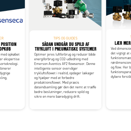
Add as new cart row
 to existing cart row
ER
TIPS OG GUIDES
LÆR MER
 POSITION
SÅDAN UNDGÅR DU SPILD AF
 OPKØB
TRYKLUFT I PNEUMATISKE SYSTEMER
Ved dimension
det vigtigt at
n med opkøbet
Optimer jeres luftforbrug og reducer både
funktionsmæs
ger ekspertise
energiforbrug og CO2-udledning med
rørdimensione
sorteknologi.
Emerson Aventics AF2 flowsensor. Denne
og flow. Her 
mbinerer
intelligente sensor overvåger
funktionspara
dygtige
trykluftsflowet i realtid, opdager lækager
dybere forstå
ling,
og hjælper med at forbedre
produktionsflowet. Med præcis
dataindsamling gør den det nemt at træffe
bedre beslutninger, reducere spild og
sikre en mere bæredygtig drift.