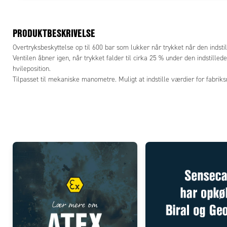
PRODUKTBESKRIVELSE
Overtryksbeskyttelse op til 600 bar som lukker når trykket når den indsti
Ventilen åbner igen, når trykket falder til cirka 25 % under den indstillede
hvileposition.
Tilpasset til mekaniske manometre. Muligt at indstille værdier for fabrik