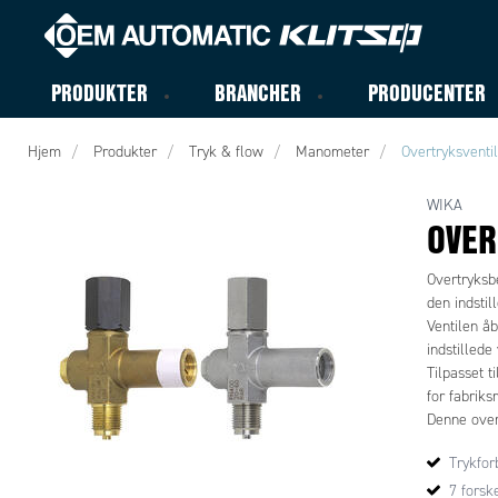
PRODUKTER
BRANCHER
PRODUCENTER
Hjem
Produkter
Tryk & flow
Manometer
Overtryksventil
WIKA
OVER
Overtryksbe
den indstil
Ventilen åb
indstillede
Tilpasset t
for fabriks
Denne overt
eller til k
Trykfor
7 forsk