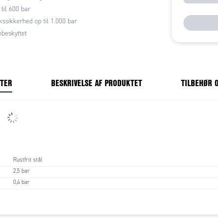
 til 600 bar
kssikkerhed op til 1.000 bar
beskyttet
NTER
BESKRIVELSE AF PRODUKTET
TILBEHØR 
Rustfrit stål
2,5 bar
0,4 bar