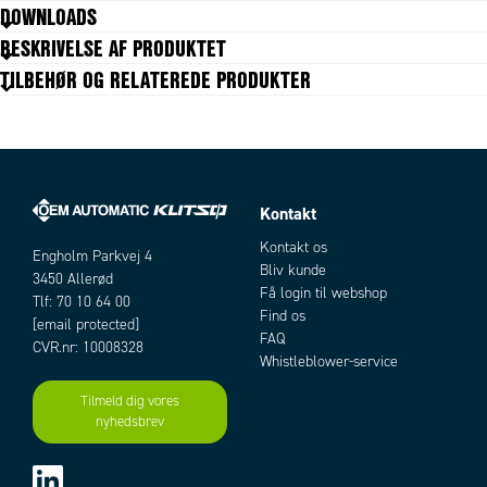
DOWNLOADS
Driftscyklus
25 %
BESKRIVELSE AF PRODUKTET
Forsyningsspænding
24 V DC
TILBEHØR OG RELATEREDE PRODUKTER
IP-klasse
IP67, IP69K
Leverandør
MOTECK
Nominel hastighed, fuld belastning
15,5 mm/s
Nominel hastighed, ingen belastning
20 mm/s
Slaglængde
100 mm
Temperaturområde fra
-25 °C
Kontakt
Artikler
Temperaturområde til
65 °C
Kontakt os
Engholm Parkvej 4
Trækkraft max
9000 N
Bliv kunde
3450 Allerød
Trykkraft max
9000 N
Få login til webshop
Tlf: 70 10 64 00
Typical current 24V Full load
11 A
Find os
[email protected]
Typical current 24V No load
1,8 A
FAQ
CVR.nr: 10008328
Udveksling
20:1
Whistleblower-service
Tilmeld dig vores
nyhedsbrev
Add as new cart row
Add to existing cart row