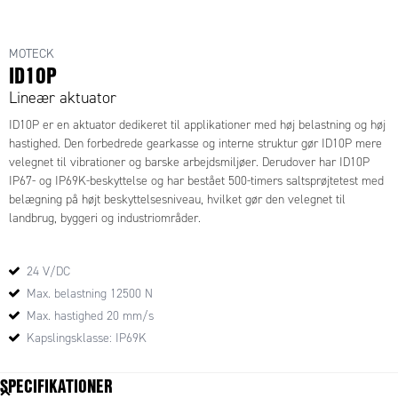
MOTECK
ID10P
Lineær aktuator
ID10P er en aktuator dedikeret til applikationer med høj belastning og høj
hastighed. Den forbedrede gearkasse og interne struktur gør ID10P mere
velegnet til vibrationer og barske arbejdsmiljøer. Derudover har ID10P
IP67- og IP69K-beskyttelse og har bestået 500-timers saltsprøjtetest med
belægning på højt beskyttelsesniveau, hvilket gør den velegnet til
landbrug, byggeri og industriområder.
Der findes valgfrit tilbehør til ID10P, så man kan tilpasse den lineære
24 V/DC
aktuator efter behov:
- Positionsfeedback via potentiometer (POT)
Max. belastning 12500 N
- Monteringsbeslag
Max. hastighed 20 mm/s
Kapslingsklasse: IP69K
SPECIFIKATIONER