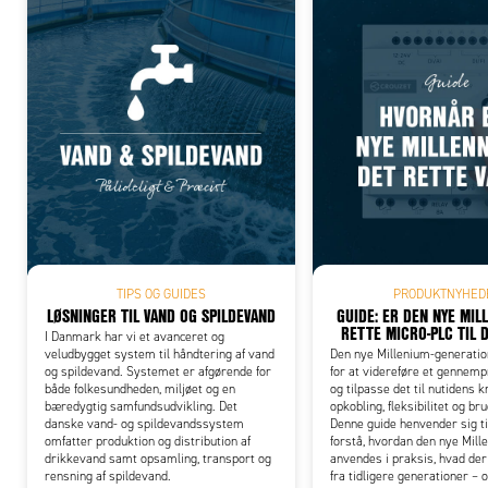
Add
TIPS OG GUIDES
PRODUKTNYHED
LØSNINGER TIL VAND OG SPILDEVAND
GUIDE: ER DEN NYE MIL
RETTE MICRO-PLC TIL 
I Danmark har vi et avanceret og
veludbygget system til håndtering af vand
Den nye Millenium-generation
og spildevand. Systemet er afgørende for
for at videreføre et gennem
både folkesundheden, miljøet og en
og tilpasse det til nutidens 
bæredygtig samfundsudvikling. Det
opkobling, fleksibilitet og br
danske vand- og spildevandssystem
Denne guide henvender sig til 
omfatter produktion og distribution af
forstå, hvordan den nye Mill
drikkevand samt opsamling, transport og
anvendes i praksis, hvad der
rensning af spildevand.
fra tidligere generationer – 