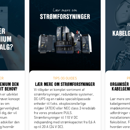
Add as new cart row
 to existing cart row
ER
TIPS OG GUIDES
P
LENIUM DEN
LÆR MERE OM STRØMFORSYNINGER
ORGANISÉR
DIT BEHOV?
KABELGEN
Vi tilbyder et komplet sortiment af
 er udviklet
strømforsyninger, redundante systemer,
prøvet koncept
DC-UPS og en række specialtilpassede
Lær mere om,
krav om
enheder til f.eks. eksplosionsfarlige
kabelgennemf
ugervenlighed.
miljøer (ATEX) eller NEC class 2-kredsløb
imødekomme n
dig, der vil
fra vores producent PULS.
udfordringer v
enium
Strømforsyninger til 110 V DC
installatione
 adskiller den
indspænding med strømkapacitet fra 0,6 A
fleksibilitet.
og hvornår
op til 20 A (24 V DC).
hvordan vore