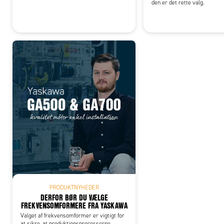
den er det rette valg.
PRODUKTNYHEDER
DERFOR BØR DU VÆLGE
FREKVENSOMFORMERE FRA YASKAWA
Valget af frekvensomformer er vigtigt for
at sikre, at produktionsprocesserne