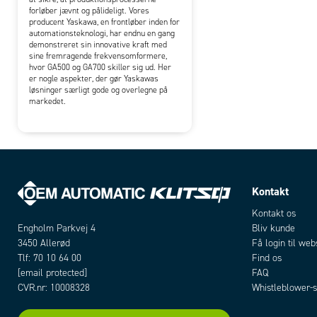
forløber jævnt og pålideligt. Vores
producent Yaskawa, en frontløber inden for
automationsteknologi, har endnu en gang
demonstreret sin innovative kraft med
sine fremragende frekvensomformere,
hvor GA500 og GA700 skiller sig ud. Her
er nogle aspekter, der gør Yaskawas
løsninger særligt gode og overlegne på
markedet.
Kontakt
Kontakt os
Bliv kunde
Engholm Parkvej 4
Få login til we
3450 Allerød
Find os
Tlf: 70 10 64 00
FAQ
[email protected]
Whistleblower-s
CVR.nr: 10008328