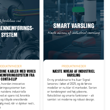
RODUKTNYHEDER
PRODUKTNYHEDER
 DINE KABLER MED VORES
NÆSTE NIVEAU AF INDUSTRIEL
NEMFØRINGSSYSTEM FRA
VARSLING
CONTA-CLIP
En ny produktserie fra Auer Signal
 hvordan innovative
lanceres i løbet af 2025, og de første
øringssystemer kan
modeller er nu klar til markedet. Serien
utidens industrielle
er kendetegnet ved høj ydeevne,
ed at spare tid, forenkle
fleksibilitet og smarte funktioner – alt
n og tilbyde enestående
samlet i et moderne og robust design.
 Følg med, når vi dykker ned i,
s