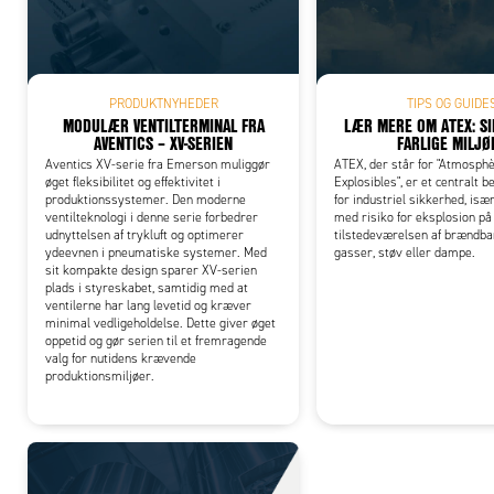
Add
PRODUKTNYHEDER
TIPS OG GUIDE
MODULÆR VENTILTERMINAL FRA
LÆR MERE OM ATEX: SI
AVENTICS – XV-SERIEN
FARLIGE MILJØ
Aventics XV-serie fra Emerson muliggør
ATEX, der står for "Atmosph
øget fleksibilitet og effektivitet i
Explosibles", er et centralt 
produktionssystemer. Den moderne
for industriel sikkerhed, især
ventilteknologi i denne serie forbedrer
med risiko for eksplosion på
udnyttelsen af trykluft og optimerer
tilstedeværelsen af brændb
ydeevnen i pneumatiske systemer. Med
gasser, støv eller dampe.
sit kompakte design sparer XV-serien
plads i styreskabet, samtidig med at
ventilerne har lang levetid og kræver
minimal vedligeholdelse. Dette giver øget
oppetid og gør serien til et fremragende
valg for nutidens krævende
produktionsmiljøer.