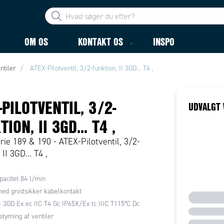
OM OS
KONTAKT OS
INSPO
ntiler
ATEX-Pilotventil, 3/2-funktion, II 3GD... T4 ,
-PILOTVENTIL, 3/2-
UDVALGT 
ION, II 3GD... T4 ,
ie 189 & 190 - ATEX-Pilotventil, 3/2-
 II 3GD... T4 ,
acitet 84 l/min
ed gnistsikker kabelkontakt
I 3GD Ex ec IIC T4 Gc IP65X/Ex tc IIIC T115°C Dc
tstyrning af ventiler