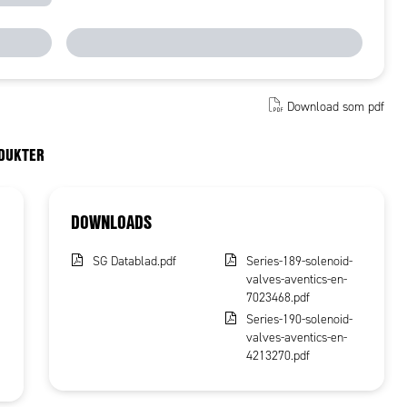
Download som pdf
ODUKTER
DOWNLOADS
SG Datablad.pdf
Series-189-solenoid-
valves-aventics-en-
7023468.pdf
Series-190-solenoid-
valves-aventics-en-
4213270.pdf