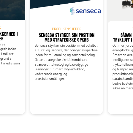
Add as new cart row
 to existing cart row
S
PRODUKTNYHEDER
KKERHED I
SENSECA STYRKER SIN POSITION
SÅDAN 
ER
MED STRATEGISKE OPKØB
TRYKLUFT 
ères
Senseca styrker sin position med opkøbet
Optimer jeres
begreb inden
af Biral og Geonica, der bringer ekspertise
energiforbru
 i miljøer
inden for miljømåling og sensorteknologi.
Emerson Aven
 grund af
Dette strategiske skridt kombinerer
intelligente 
art medie som
avanceret teknologi og bæredygtige
trykluftsflowe
løsninger til Smart City-udvikling,
og hjælper me
vedvarende energi og
produktionsf
præcisionsmålinger.
dataindsamlin
bedre beslutn
sikre en mere