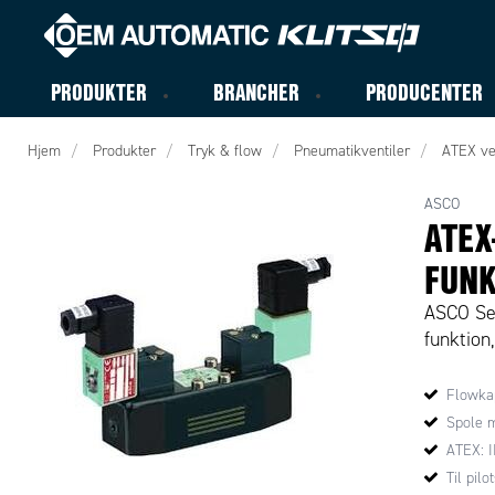
PRODUKTER
BRANCHER
PRODUCENTER
Hjem
Produkter
Tryk & flow
Pneumatikventiler
ATEX ve
ASCO
ATEX
FUNKT
ASCO Ser
funktion,
Flowkap
Spole m
ATEX: I
Til pilo