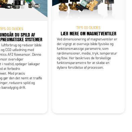
TIPS OG GUIDES
TIPS OG GUIDES
LÆR MERE OM MAGNETVENTILER
UNDGÅR DU SPILD AF
I PNEUMATISKE SYSTEMER
Ved dimensionering af magnetventiler er
det vigtigt at overveje både fysiske og
 luftforbrug og reducer både
funktionsmæssige parametre, som
g og CO2-udledning med
rørdimensioner, medie, tryk, temperatur
tics AF2 flowsensor. Denne
og flow. Her beskrives de forskellige
sensor overvåger
funktionsparametre for at skabe en
t i realtid, opdager lækager
dybere forståelse af processen.
d at forbedre
lowet. Med præcis
g gør den det nemt at træffe
inger, reducere spild og
 bæredygtig drift.